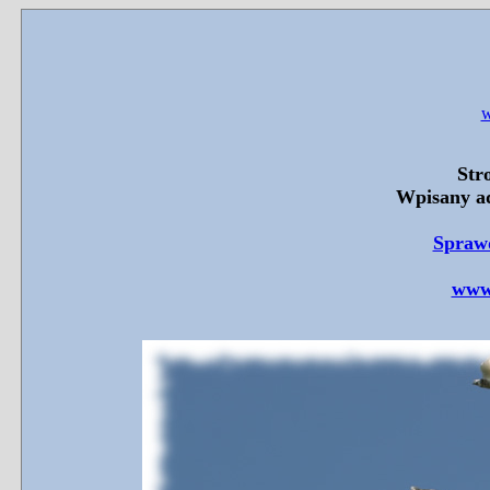
w
Stro
Wpisany ad
Spraw
www.