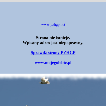
www.pzhgp.net
Strona nie istnieje.
Wpisany adres jest niepoprawny.
Sprawdź strony PZHGP
www.mojegolebie.pl