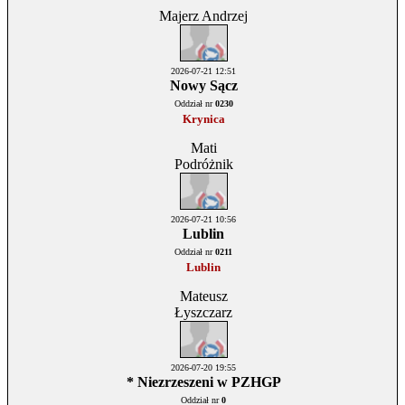
Majerz Andrzej
2026-07-21 12:51
Nowy Sącz
Oddział nr
0230
Krynica
Mati
Podróżnik
2026-07-21 10:56
Lublin
Oddział nr
0211
Lublin
Mateusz
Łyszczarz
2026-07-20 19:55
* Niezrzeszeni w PZHGP
Oddział nr
0