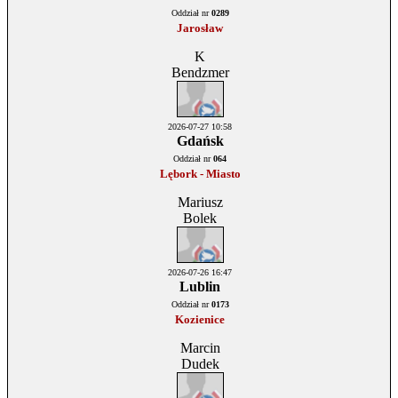
Oddział nr
0289
Jarosław
K
Bendzmer
2026-07-27 10:58
Gdańsk
Oddział nr
064
Lębork - Miasto
Mariusz
Bolek
2026-07-26 16:47
Lublin
Oddział nr
0173
Kozienice
Marcin
Dudek