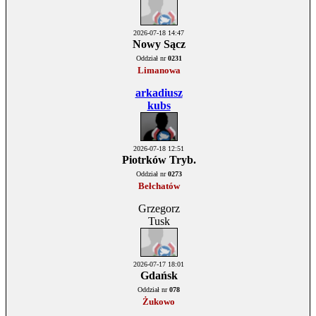
2026-07-18 14:47
Nowy Sącz
Oddział nr
0231
Limanowa
arkadiusz
kubs
2026-07-18 12:51
Piotrków Tryb.
Oddział nr
0273
Bełchatów
Grzegorz
Tusk
2026-07-17 18:01
Gdańsk
Oddział nr
078
Żukowo