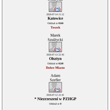
2026-07-14 11:12
Katowice
Oddział nr
0160
Toszek
Marek
Szulżycki
2026-07-13 22:43
Olsztyn
Oddział nr
0240
Dobre Miasto
Adam
Szefler
2026-07-12 22:41
* Niezrzeszeni w PZHGP
Oddział nr
0