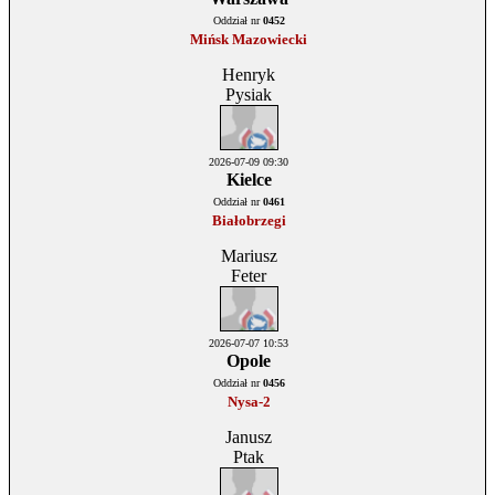
Oddział nr
0452
Mińsk Mazowiecki
Henryk
Pysiak
2026-07-09 09:30
Kielce
Oddział nr
0461
Białobrzegi
Mariusz
Feter
2026-07-07 10:53
Opole
Oddział nr
0456
Nysa-2
Janusz
Ptak