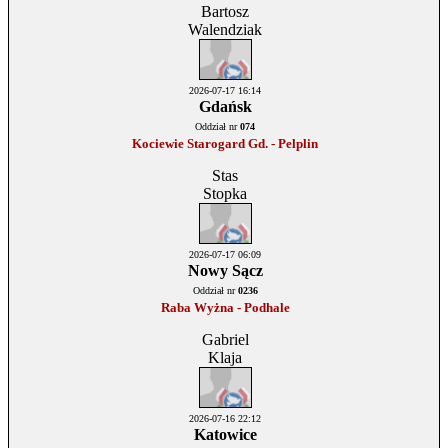
Bartosz
Walendziak
2026-07-17 16:14
Gdańsk
Oddział nr
074
Kociewie Starogard Gd. - Pelplin
Stas
Stopka
2026-07-17 06:09
Nowy Sącz
Oddział nr
0236
Raba Wyżna - Podhale
Gabriel
Klaja
2026-07-16 22:12
Katowice