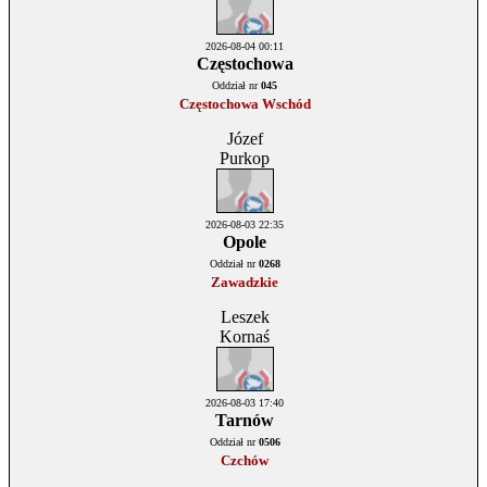
2026-08-04 00:11
Częstochowa
Oddział nr
045
Częstochowa Wschód
Józef
Purkop
2026-08-03 22:35
Opole
Oddział nr
0268
Zawadzkie
Leszek
Kornaś
2026-08-03 17:40
Tarnów
Oddział nr
0506
Czchów