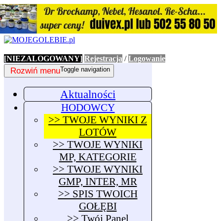
[NIEZALOGOWANY]
Rejestracja
/
Logowanie
Rozwiń menu
Toggle navigation
Aktualności
HODOWCY
>> TWOJE WYNIKI Z
LOTÓW
>> TWOJE WYNIKI
MP, KATEGORIE
>> TWOJE WYNIKI
GMP, INTER, MR
>> SPIS TWOICH
GOŁĘBI
>> Twój Panel