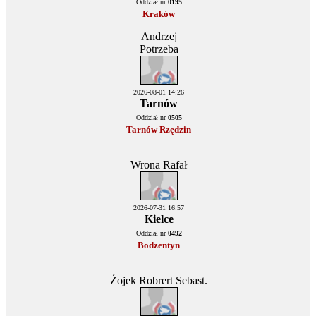
Oddział nr
0195
Kraków
Andrzej
Potrzeba
2026-08-01 14:26
Tarnów
Oddział nr
0505
Tarnów Rzędzin
Wrona Rafał
2026-07-31 16:57
Kielce
Oddział nr
0492
Bodzentyn
Źojek Robrert Sebast.