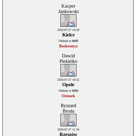
Kacper
Jankowski
2026-07-27 19:39
Kielce
Oddział nr
0492
Bodzentyn
Dawid
Piekielko
2026-07-27 18:32
Opole
Oddział nr
0263
Ozimek
Ryszard
Broda
2026-07-27 11:34
Rzeszów