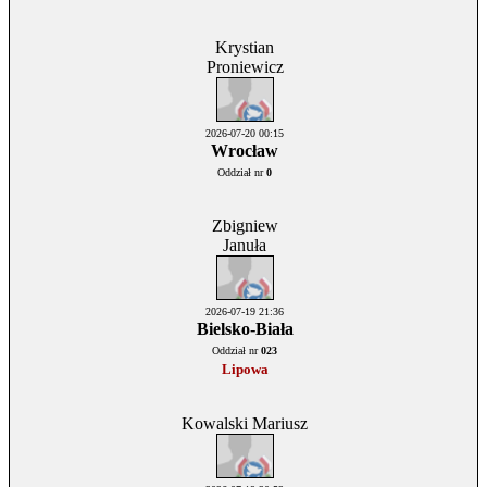
Krystian
Proniewicz
2026-07-20 00:15
Wrocław
Oddział nr
0
Zbigniew
Januła
2026-07-19 21:36
Bielsko-Biała
Oddział nr
023
Lipowa
Kowalski Mariusz