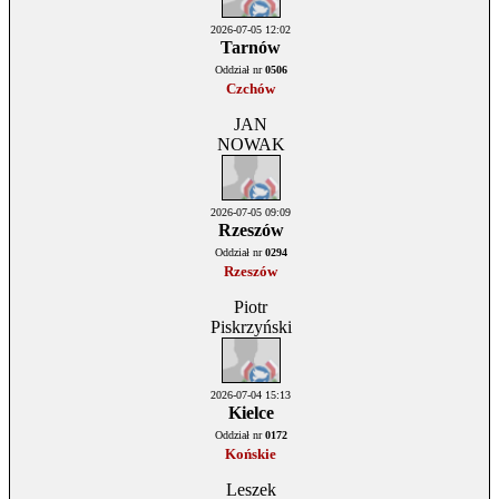
2026-07-05 12:02
Tarnów
Oddział nr
0506
Czchów
JAN
NOWAK
2026-07-05 09:09
Rzeszów
Oddział nr
0294
Rzeszów
Piotr
Piskrzyński
2026-07-04 15:13
Kielce
Oddział nr
0172
Końskie
Leszek