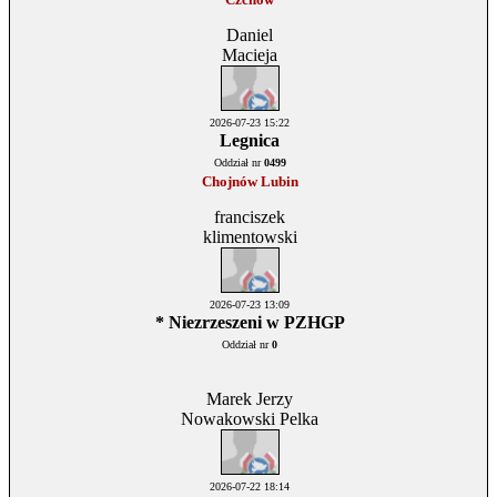
Daniel
Macieja
2026-07-23 15:22
Legnica
Oddział nr
0499
Chojnów Lubin
franciszek
klimentowski
2026-07-23 13:09
* Niezrzeszeni w PZHGP
Oddział nr
0
Marek Jerzy
Nowakowski Pelka
2026-07-22 18:14