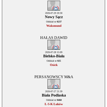
2026-07-29 20:30
Nowy Sącz
Oddział nr
0237
Waksmund
HAŁAS DAWID
2026-07-28 15:09
Bielsko-Biała
Oddział nr
025
Osiek
PERSANOWSCY M&A
2026-07-27 21:39
Biała Podlaska
Oddział nr
0468
Ł-S-K Łuków