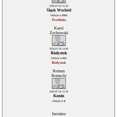
2026-07-26 15:30
Śląsk Wschód
Oddział nr
0162
Trzebinia
Karol
Żochowski
2026-07-26 14:09
Białystok
Oddział nr
012
Białystok
Roman
Romecki
2026-07-26 12:58
Konin
Oddział nr
0
Jarosław