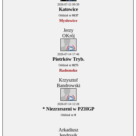
2026-07-15 09:39
Katowice
Oddział nr
0137
Mysłowice
Jerzy
OKrój
2026-07-14 17:46
Piotrków Tryb.
Oddział nr
0275
Radomsko
Krzysztof
Bandrowski
2026-07-14 12:28
* Niezrzeszeni w PZHGP
Oddział nr
0
Arkadiusz
Jendrysik