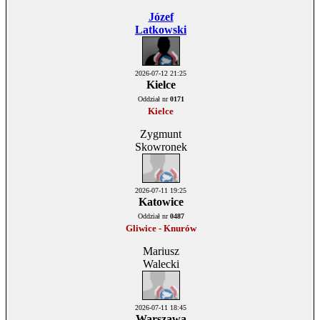
Józef
Latkowski
2026-07-12 21:25
Kielce
Oddział nr
0171
Kielce
Zygmunt
Skowronek
2026-07-11 19:25
Katowice
Oddział nr
0487
Gliwice - Knurów
Mariusz
Walecki
2026-07-11 18:45
Warszawa