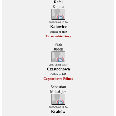
Rafał
Kapica
2026-08-03 10:50
Katowice
Oddział nr
0159
Tarnowskie Góry
Piotr
Judek
2026-08-03 10:37
Częstochowa
Oddział nr
047
Częstochowa Północ
Sebastian
Mikołajek
2026-08-02 11:54
Kraków