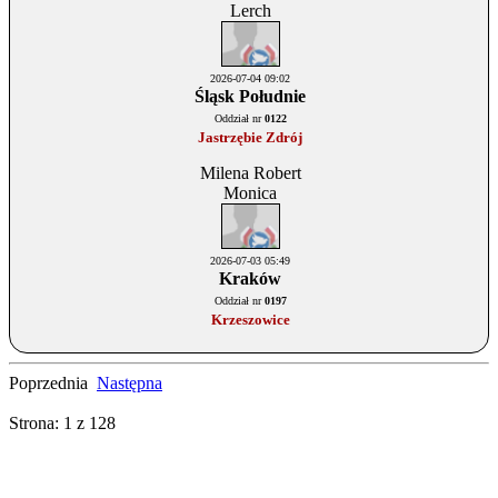
Lerch
2026-07-04 09:02
Śląsk Południe
Oddział nr
0122
Jastrzębie Zdrój
Milena Robert
Monica
2026-07-03 05:49
Kraków
Oddział nr
0197
Krzeszowice
Poprzednia
Następna
Strona: 1
z
128