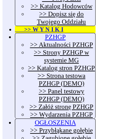
>> Katalog Hodowców
>> Dopisz się do
Twojego Oddziału
>> W Y N I K I
PZHGP
>> Aktualności PZHGP
>> Strony PZHGP w
systemie MG
>> Katalog stron PZHGP
>> Strona testowa
PZHGP (DEMO)
>> Panel testowy
PZHGP (DEMO)
>> Załóż stronę PZHGP
>> Wydarzenia PZHGP
OGŁOSZENIA
>> Przybłąkane gołębie
>> Zagubione gołębie