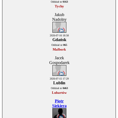
Oddział nr
0163
Tychy
Jakub
Nadolny
2026-07-16 18:58
Gdańsk
Oddział nr
065
Malbork
Jacek
Gospodarek
2026-07-15 17:29
Lublin
Oddział nr
0463
Lubartów
Piotr
Siekiera