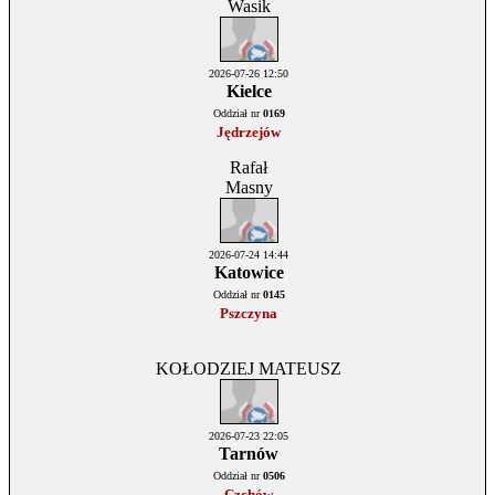
Wasik
2026-07-26 12:50
Kielce
Oddział nr
0169
Jędrzejów
Rafał
Masny
2026-07-24 14:44
Katowice
Oddział nr
0145
Pszczyna
KOŁODZIEJ MATEUSZ
2026-07-23 22:05
Tarnów
Oddział nr
0506
Czchów