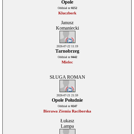
Opole
Oddział nr
0252
Kluczbork
Janusz
Komaniecki
2026-07-22 11:19
Tarnobrzeg
Oddział nr
0442
Mielec
SŁUGA ROMAN
2026-07-21 21:59
Opole Południe
Oddział nr
0247
Bierawa Ziemia Raciborska
Łukasz
Lampa