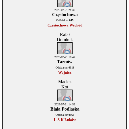
2026-07-21 21:39
Częstochowa
Oddział nr
045
Częstochowa Wschód
Rafał
Dominik
2026-07-21 18:42
Tarnów
Oddział nr
0318
Wojnicz
Maciek
Kot
2026-07-21 14:52
Biała Podlaska
Oddział nr
0468
Ł-S-K Łuków