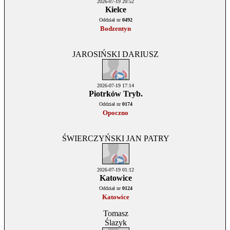
2026-07-19 20:52
Kielce
Oddział nr
0492
Bodzentyn
JAROSIŃSKI DARIUSZ
2026-07-19 17:14
Piotrków Tryb.
Oddział nr
0174
Opoczno
ŚWIERCZYŃSKI JAN PATRY
2026-07-19 01:12
Katowice
Oddział nr
0124
Katowice
Tomasz
Ślazyk