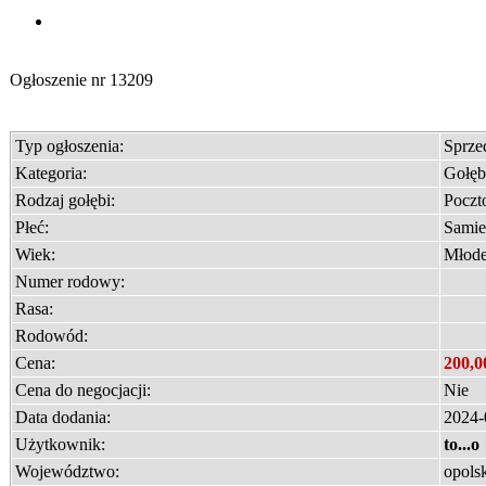
Ogłoszenie nr
13209
Typ ogłoszenia:
Sprz
Kategoria:
Gołęb
Rodzaj gołębi:
Poczt
Płeć:
Samie
Wiek:
Młod
Numer rodowy:
Rasa:
Rodowód:
Cena:
200,0
Cena do negocjacji:
Nie
Data dodania:
2024-
Użytkownik:
to...o
Województwo:
opols