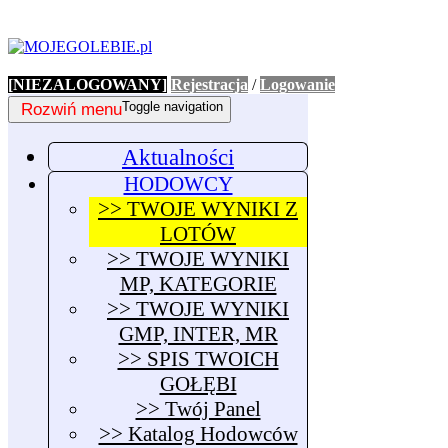
[NIEZALOGOWANY]
Rejestracja
/
Logowanie
Rozwiń menu
Toggle navigation
Aktualności
HODOWCY
>> TWOJE WYNIKI Z
LOTÓW
>> TWOJE WYNIKI
MP, KATEGORIE
>> TWOJE WYNIKI
GMP, INTER, MR
>> SPIS TWOICH
GOŁĘBI
>> Twój Panel
>> Katalog Hodowców