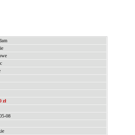
edam
ie
owe
c
e
0 zł
05-08
kie