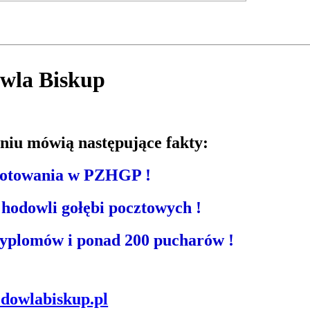
wla Biskup
iu mówią następujące fakty:
 lotowania w PZHGP !
 hodowli gołębi pocztowych !
 dyplomów
i ponad 200 pucharów !
dowlabiskup.pl