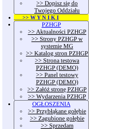
>> Dopisz się do
Twojego Oddziału
>> W Y N I K I
PZHGP
>> Aktualności PZHGP
>> Strony PZHGP w
systemie MG
>> Katalog stron PZHGP
>> Strona testowa
PZHGP (DEMO)
>> Panel testowy
PZHGP (DEMO)
>> Załóż stronę PZHGP
>> Wydarzenia PZHGP
OGŁOSZENIA
>> Przybłąkane gołębie
>> Zagubione gołębie
>> Sprzedam