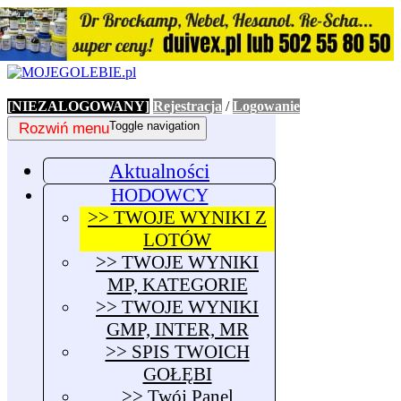
[NIEZALOGOWANY]
Rejestracja
/
Logowanie
Rozwiń menu
Toggle navigation
Aktualności
HODOWCY
>> TWOJE WYNIKI Z
LOTÓW
>> TWOJE WYNIKI
MP, KATEGORIE
>> TWOJE WYNIKI
GMP, INTER, MR
>> SPIS TWOICH
GOŁĘBI
>> Twój Panel