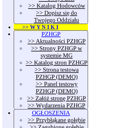
>> Katalog Hodowców
>> Dopisz się do
Twojego Oddziału
>> W Y N I K I
PZHGP
>> Aktualności PZHGP
>> Strony PZHGP w
systemie MG
>> Katalog stron PZHGP
>> Strona testowa
PZHGP (DEMO)
>> Panel testowy
PZHGP (DEMO)
>> Załóż stronę PZHGP
>> Wydarzenia PZHGP
OGŁOSZENIA
>> Przybłąkane gołębie
>> Zagubione gołębie