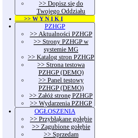
>> Dopisz się do
Twojego Oddziału
>> W Y N I K I
PZHGP
>> Aktualności PZHGP
>> Strony PZHGP w
systemie MG
>> Katalog stron PZHGP
>> Strona testowa
PZHGP (DEMO)
>> Panel testowy
PZHGP (DEMO)
>> Załóż stronę PZHGP
>> Wydarzenia PZHGP
OGŁOSZENIA
>> Przybłąkane gołębie
>> Zagubione gołębie
>> Sprzedam