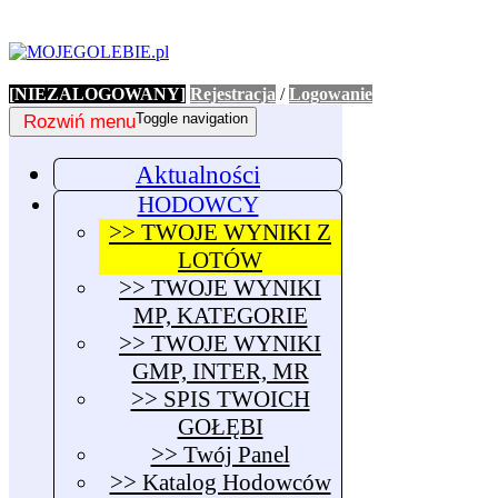
[NIEZALOGOWANY]
Rejestracja
/
Logowanie
Rozwiń menu
Toggle navigation
Aktualności
HODOWCY
>> TWOJE WYNIKI Z
LOTÓW
>> TWOJE WYNIKI
MP, KATEGORIE
>> TWOJE WYNIKI
GMP, INTER, MR
>> SPIS TWOICH
GOŁĘBI
>> Twój Panel
>> Katalog Hodowców