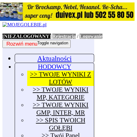
[NIEZALOGOWANY]
Rejestracja
/
Logowanie
Rozwiń menu
Toggle navigation
Aktualności
HODOWCY
>> TWOJE WYNIKI Z
LOTÓW
>> TWOJE WYNIKI
MP, KATEGORIE
>> TWOJE WYNIKI
GMP, INTER, MR
>> SPIS TWOICH
GOŁĘBI
>> Twój Panel