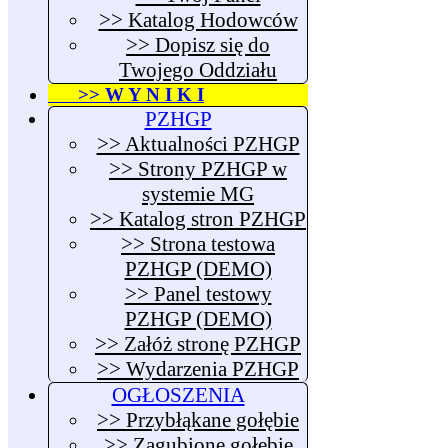
>> Katalog Hodowców
>> Dopisz się do
Twojego Oddziału
>> W Y N I K I
PZHGP
>> Aktualności PZHGP
>> Strony PZHGP w
systemie MG
>> Katalog stron PZHGP
>> Strona testowa
PZHGP (DEMO)
>> Panel testowy
PZHGP (DEMO)
>> Załóż stronę PZHGP
>> Wydarzenia PZHGP
OGŁOSZENIA
>> Przybłąkane gołębie
>> Zagubione gołębie