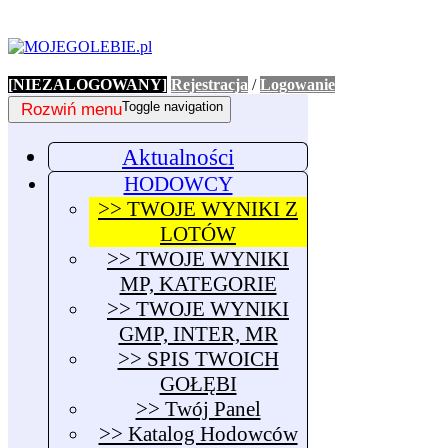
[NIEZALOGOWANY]
Rejestracja
/
Logowanie
Rozwiń menu
Toggle navigation
Aktualności
HODOWCY
>> TWOJE WYNIKI Z
LOTÓW
>> TWOJE WYNIKI
MP, KATEGORIE
>> TWOJE WYNIKI
GMP, INTER, MR
>> SPIS TWOICH
GOŁĘBI
>> Twój Panel
>> Katalog Hodowców