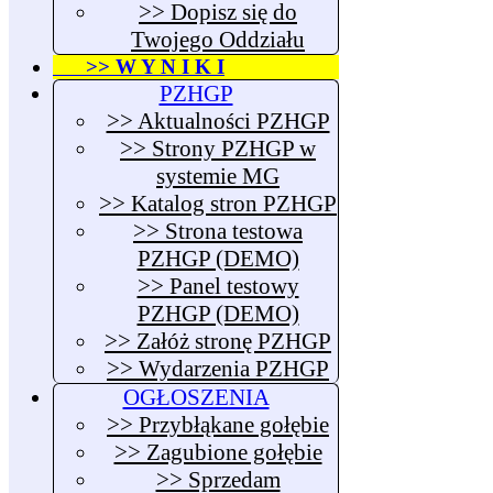
>> Dopisz się do
Twojego Oddziału
>> W Y N I K I
PZHGP
>> Aktualności PZHGP
>> Strony PZHGP w
systemie MG
>> Katalog stron PZHGP
>> Strona testowa
PZHGP (DEMO)
>> Panel testowy
PZHGP (DEMO)
>> Załóż stronę PZHGP
>> Wydarzenia PZHGP
OGŁOSZENIA
>> Przybłąkane gołębie
>> Zagubione gołębie
>> Sprzedam