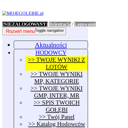
[NIEZALOGOWANY]
Rejestracja
/
Logowanie
Rozwiń menu
Toggle navigation
Aktualności
HODOWCY
>> TWOJE WYNIKI Z
LOTÓW
>> TWOJE WYNIKI
MP, KATEGORIE
>> TWOJE WYNIKI
GMP, INTER, MR
>> SPIS TWOICH
GOŁĘBI
>> Twój Panel
>> Katalog Hodowców