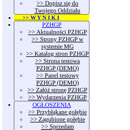
>> Dopisz się do
Twojego Oddziału
>> W Y N I K I
PZHGP
>> Aktualności PZHGP
>> Strony PZHGP w
systemie MG
>> Katalog stron PZHGP
>> Strona testowa
PZHGP (DEMO)
>> Panel testowy
PZHGP (DEMO)
>> Załóż stronę PZHGP
>> Wydarzenia PZHGP
OGŁOSZENIA
>> Przybłąkane gołębie
>> Zagubione gołębie
>> Sprzedam