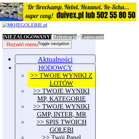
[NIEZALOGOWANY]
Rejestracja
/
Logowanie
Rozwiń menu
Toggle navigation
Aktualności
HODOWCY
>> TWOJE WYNIKI Z
LOTÓW
>> TWOJE WYNIKI
MP, KATEGORIE
>> TWOJE WYNIKI
GMP, INTER, MR
>> SPIS TWOICH
GOŁĘBI
>> Twój Panel