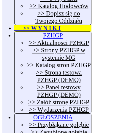
>> Katalog Hodowców
>> Dopisz się do
Twojego Oddziału
>> W Y N I K I
PZHGP
>> Aktualności PZHGP
>> Strony PZHGP w
systemie MG
>> Katalog stron PZHGP
>> Strona testowa
PZHGP (DEMO)
>> Panel testowy
PZHGP (DEMO)
>> Załóż stronę PZHGP
>> Wydarzenia PZHGP
OGŁOSZENIA
>> Przybłąkane gołębie
>> Zagubione gołębie