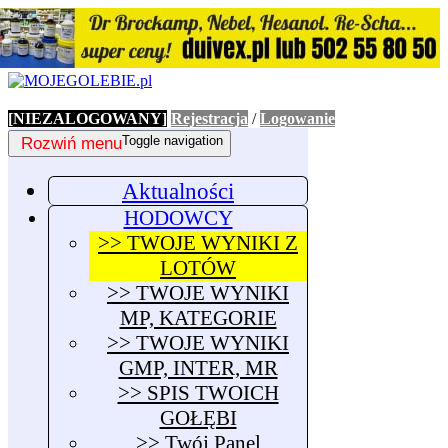
[NIEZALOGOWANY]
Rejestracja
/
Logowanie
Rozwiń menu
Toggle navigation
Aktualności
HODOWCY
>> TWOJE WYNIKI Z
LOTÓW
>> TWOJE WYNIKI
MP, KATEGORIE
>> TWOJE WYNIKI
GMP, INTER, MR
>> SPIS TWOICH
GOŁĘBI
>> Twój Panel