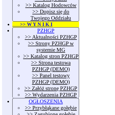
>> Katalog Hodowców
>> Dopisz się do
Twojego Oddziału
>> W Y N I K I
PZHGP
>> Aktualności PZHGP
>> Strony PZHGP w
systemie MG
>> Katalog stron PZHGP
>> Strona testowa
PZHGP (DEMO)
>> Panel testowy
PZHGP (DEMO)
>> Załóż stronę PZHGP
>> Wydarzenia PZHGP
OGŁOSZENIA
>> Przybłąkane gołębie
>> Zagubione gołębie