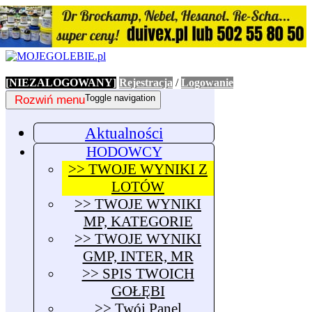
[NIEZALOGOWANY]
Rejestracja
/
Logowanie
Rozwiń menu
Toggle navigation
Aktualności
HODOWCY
>> TWOJE WYNIKI Z
LOTÓW
>> TWOJE WYNIKI
MP, KATEGORIE
>> TWOJE WYNIKI
GMP, INTER, MR
>> SPIS TWOICH
GOŁĘBI
>> Twój Panel