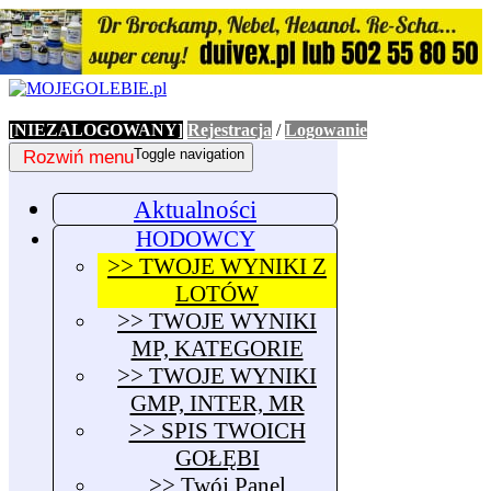
[NIEZALOGOWANY]
Rejestracja
/
Logowanie
Rozwiń menu
Toggle navigation
Aktualności
HODOWCY
>> TWOJE WYNIKI Z
LOTÓW
>> TWOJE WYNIKI
MP, KATEGORIE
>> TWOJE WYNIKI
GMP, INTER, MR
>> SPIS TWOICH
GOŁĘBI
>> Twój Panel