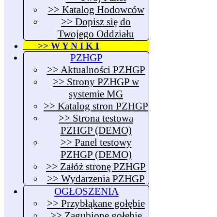
>> Katalog Hodowców
>> Dopisz się do
Twojego Oddziału
>> W Y N I K I
PZHGP
>> Aktualności PZHGP
>> Strony PZHGP w
systemie MG
>> Katalog stron PZHGP
>> Strona testowa
PZHGP (DEMO)
>> Panel testowy
PZHGP (DEMO)
>> Załóż stronę PZHGP
>> Wydarzenia PZHGP
OGŁOSZENIA
>> Przybłąkane gołębie
>> Zagubione gołębie