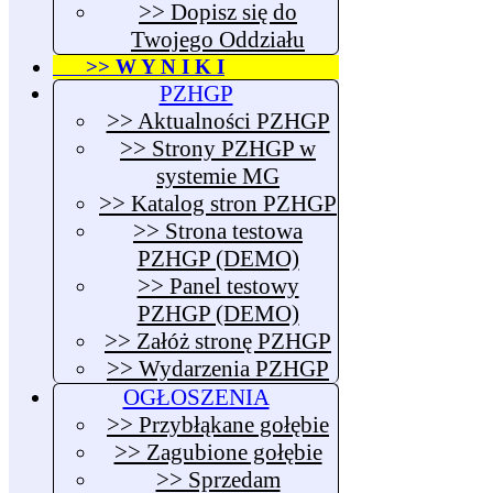
>> Dopisz się do
Twojego Oddziału
>> W Y N I K I
PZHGP
>> Aktualności PZHGP
>> Strony PZHGP w
systemie MG
>> Katalog stron PZHGP
>> Strona testowa
PZHGP (DEMO)
>> Panel testowy
PZHGP (DEMO)
>> Załóż stronę PZHGP
>> Wydarzenia PZHGP
OGŁOSZENIA
>> Przybłąkane gołębie
>> Zagubione gołębie
>> Sprzedam