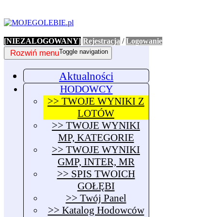
[NIEZALOGOWANY]
Rejestracja
/
Logowanie
Rozwiń menu
Toggle navigation
Aktualności
HODOWCY
>> TWOJE WYNIKI Z
LOTÓW
>> TWOJE WYNIKI
MP, KATEGORIE
>> TWOJE WYNIKI
GMP, INTER, MR
>> SPIS TWOICH
GOŁĘBI
>> Twój Panel
>> Katalog Hodowców