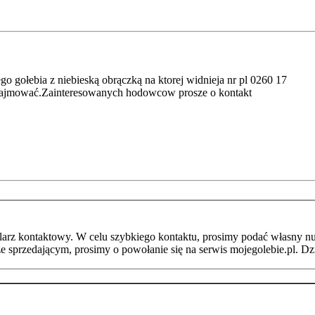
o gołebia z niebieską obrączką na ktorej widnieja nr pl 0260 17
m zajmować.Zainteresowanych hodowcow prosze o kontakt
arz kontaktowy. W celu szybkiego kontaktu, prosimy podać własny nu
ze sprzedającym, prosimy o powołanie się na serwis mojegolebie.pl. D