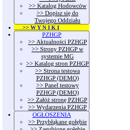
>> Katalog Hodowców
>> Dopisz się do
Twojego Oddziału
>> W Y N I K I
PZHGP
>> Aktualności PZHGP
>> Strony PZHGP w
systemie MG
>> Katalog stron PZHGP
>> Strona testowa
PZHGP (DEMO)
>> Panel testowy
PZHGP (DEMO)
>> Załóż stronę PZHGP
>> Wydarzenia PZHGP
OGŁOSZENIA
>> Przybłąkane gołębie
>> Zagubione gołębie