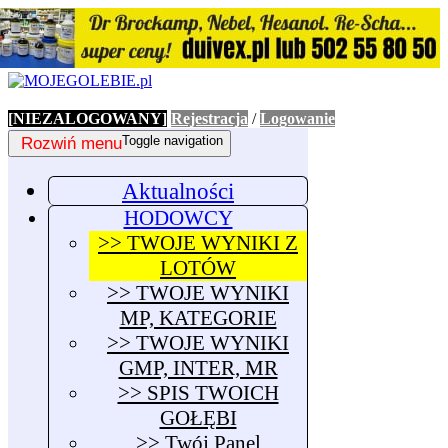
[NIEZALOGOWANY]
Rejestracja
/
Logowanie
Rozwiń menu
Toggle navigation
Aktualności
HODOWCY
>> TWOJE WYNIKI Z
LOTÓW
>> TWOJE WYNIKI
MP, KATEGORIE
>> TWOJE WYNIKI
GMP, INTER, MR
>> SPIS TWOICH
GOŁĘBI
>> Twój Panel