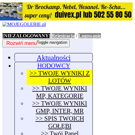
[NIEZALOGOWANY]
Rejestracja
/
Logowanie
Rozwiń menu
Toggle navigation
Aktualności
HODOWCY
>> TWOJE WYNIKI Z
LOTÓW
>> TWOJE WYNIKI
MP, KATEGORIE
>> TWOJE WYNIKI
GMP, INTER, MR
>> SPIS TWOICH
GOŁĘBI
>> Twój Panel