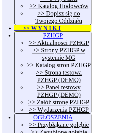
>> Katalog Hodowców
>> Dopisz się do
Twojego Oddziału
>> W Y N I K I
PZHGP
>> Aktualności PZHGP
>> Strony PZHGP w
systemie MG
>> Katalog stron PZHGP
>> Strona testowa
PZHGP (DEMO)
>> Panel testowy
PZHGP (DEMO)
>> Załóż stronę PZHGP
>> Wydarzenia PZHGP
OGŁOSZENIA
>> Przybłąkane gołębie
>> Zagubione gołębie