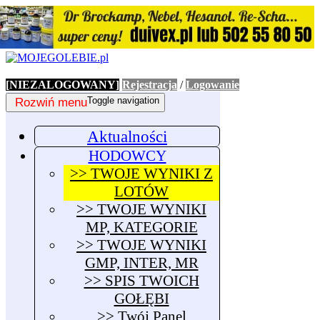
[NIEZALOGOWANY]
Rejestracja
/
Logowanie
Rozwiń menu
Toggle navigation
Aktualności
HODOWCY
>> TWOJE WYNIKI Z
LOTÓW
>> TWOJE WYNIKI
MP, KATEGORIE
>> TWOJE WYNIKI
GMP, INTER, MR
>> SPIS TWOICH
GOŁĘBI
>> Twój Panel