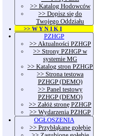
>> Katalog Hodowców
>> Dopisz się do
Twojego Oddziału
>> W Y N I K I
PZHGP
>> Aktualności PZHGP
>> Strony PZHGP w
systemie MG
>> Katalog stron PZHGP
>> Strona testowa
PZHGP (DEMO)
>> Panel testowy
PZHGP (DEMO)
>> Załóż stronę PZHGP
>> Wydarzenia PZHGP
OGŁOSZENIA
>> Przybłąkane gołębie
>> Zagubione gołębie