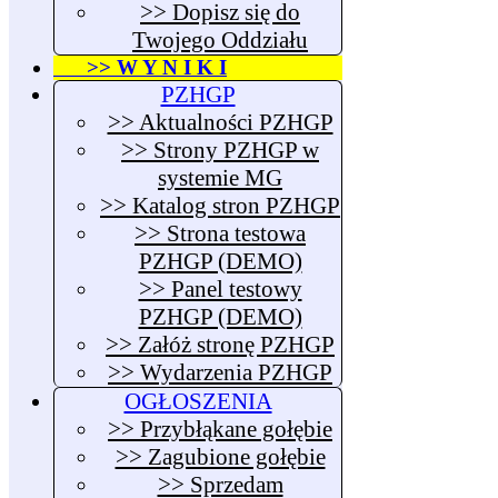
>> Dopisz się do
Twojego Oddziału
>> W Y N I K I
PZHGP
>> Aktualności PZHGP
>> Strony PZHGP w
systemie MG
>> Katalog stron PZHGP
>> Strona testowa
PZHGP (DEMO)
>> Panel testowy
PZHGP (DEMO)
>> Załóż stronę PZHGP
>> Wydarzenia PZHGP
OGŁOSZENIA
>> Przybłąkane gołębie
>> Zagubione gołębie
>> Sprzedam