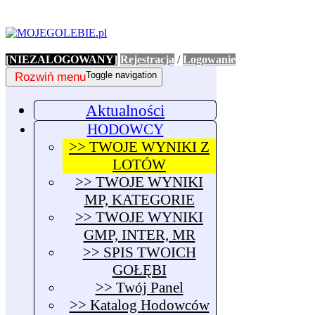
[NIEZALOGOWANY]
Rejestracja
/
Logowanie
Rozwiń menu
Toggle navigation
Aktualności
HODOWCY
>> TWOJE WYNIKI Z
LOTÓW
>> TWOJE WYNIKI
MP, KATEGORIE
>> TWOJE WYNIKI
GMP, INTER, MR
>> SPIS TWOICH
GOŁĘBI
>> Twój Panel
>> Katalog Hodowców