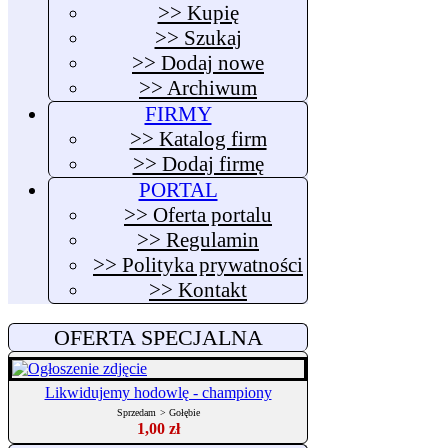
>> Kupię
>> Szukaj
>> Dodaj nowe
>> Archiwum
FIRMY
>> Katalog firm
>> Dodaj firmę
PORTAL
>> Oferta portalu
>> Regulamin
>> Polityka prywatności
>> Kontakt
OFERTA SPECJALNA
Likwidujemy hodowlę - championy
Sprzedam
>
Gołębie
1,00 zł