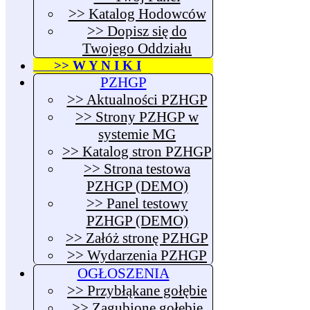
>> Katalog Hodowców
>> Dopisz się do
Twojego Oddziału
>> W Y N I K I
PZHGP
>> Aktualności PZHGP
>> Strony PZHGP w
systemie MG
>> Katalog stron PZHGP
>> Strona testowa
PZHGP (DEMO)
>> Panel testowy
PZHGP (DEMO)
>> Załóż stronę PZHGP
>> Wydarzenia PZHGP
OGŁOSZENIA
>> Przybłąkane gołębie
>> Zagubione gołębie