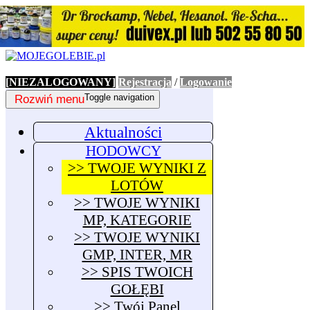
[NIEZALOGOWANY]
Rejestracja
/
Logowanie
Rozwiń menu
Toggle navigation
Aktualności
HODOWCY
>> TWOJE WYNIKI Z
LOTÓW
>> TWOJE WYNIKI
MP, KATEGORIE
>> TWOJE WYNIKI
GMP, INTER, MR
>> SPIS TWOICH
GOŁĘBI
>> Twój Panel