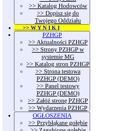
>> Katalog Hodowców
>> Dopisz się do
Twojego Oddziału
>> W Y N I K I
PZHGP
>> Aktualności PZHGP
>> Strony PZHGP w
systemie MG
>> Katalog stron PZHGP
>> Strona testowa
PZHGP (DEMO)
>> Panel testowy
PZHGP (DEMO)
>> Załóż stronę PZHGP
>> Wydarzenia PZHGP
OGŁOSZENIA
>> Przybłąkane gołębie
>> Zagubione gołębie