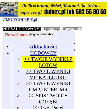
[NIEZALOGOWANY]
Rejestracja
/
Logowanie
Rozwiń menu
Toggle navigation
Aktualności
HODOWCY
>> TWOJE WYNIKI Z
LOTÓW
>> TWOJE WYNIKI
MP, KATEGORIE
>> TWOJE WYNIKI
GMP, INTER, MR
>> SPIS TWOICH
GOŁĘBI
>> Twój Panel