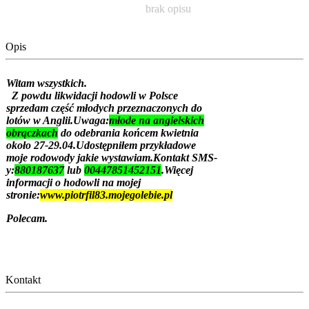
brak opisu
Opis
Witam wszystkich.
Z powdu likwidacji hodowli w Polsce
sprzedam część młodych przeznaczonych do
lotów w Anglii.Uwaga:
młode na angielskich
obrączkach
do odebrania końcem kwietnia
około 27-29.04.Udostępniłem przykładowe
moje rodowody jakie wystawiam.Kontakt SMS-
y:
880187637
lub
00447851452151
.Więcej
informacji o hodowli na mojej
stronie:
www.piotrfil83.mojegolebie.pl
Polecam.
Kontakt