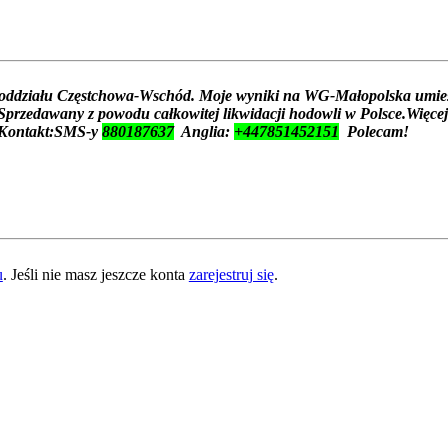
oddziału Częstchowa-Wschód. Moje wyniki na WG-Małopolska umie
rzedawany z powodu całkowitej likwidacji hodowli w Polsce.Więcej
Kontakt:SMS-y
880187637
Anglia:
+447851452151
Polecam!
u
. Jeśli nie masz jeszcze konta
zarejestruj się
.