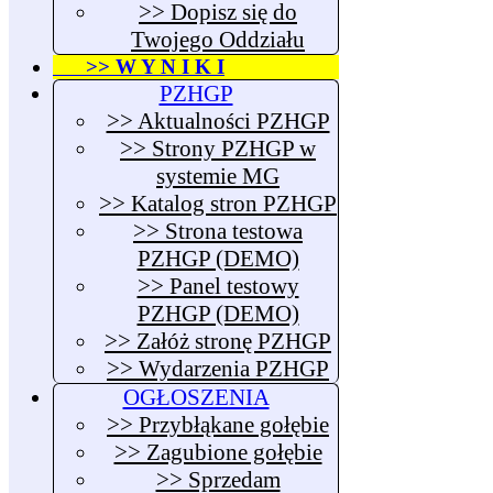
>> Dopisz się do
Twojego Oddziału
>> W Y N I K I
PZHGP
>> Aktualności PZHGP
>> Strony PZHGP w
systemie MG
>> Katalog stron PZHGP
>> Strona testowa
PZHGP (DEMO)
>> Panel testowy
PZHGP (DEMO)
>> Załóż stronę PZHGP
>> Wydarzenia PZHGP
OGŁOSZENIA
>> Przybłąkane gołębie
>> Zagubione gołębie
>> Sprzedam