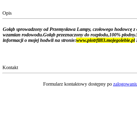
Opis
Gołąb sprowadzony od Przemysława Lampy, czołowego hodowcę z 
wzamian rodowodu.Gołąb przeznaczony do rozpłodu,100% płodny.Sp
informacji o mojej hodwli na stronie:
www.piotrfil83.mojegolebie.pl
Kontakt
Formularz kontaktowy dostępny po
zalogowani