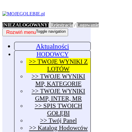
[NIEZALOGOWANY]
Rejestracja
/
Logowanie
Rozwiń menu
Toggle navigation
Aktualności
HODOWCY
>> TWOJE WYNIKI Z
LOTÓW
>> TWOJE WYNIKI
MP, KATEGORIE
>> TWOJE WYNIKI
GMP, INTER, MR
>> SPIS TWOICH
GOŁĘBI
>> Twój Panel
>> Katalog Hodowców