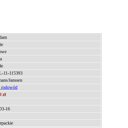
edam
ie
owe
a
łe
L-11-115393
ans/Janssen
 rodowód
0 zł
03-16
rpackie