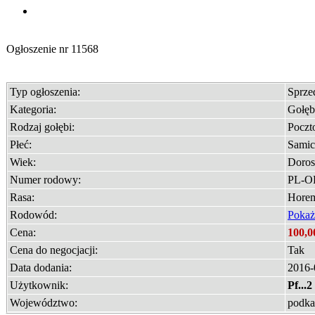
Ogłoszenie nr
11568
Typ ogłoszenia:
Sprz
Kategoria:
Gołęb
Rodzaj gołębi:
Poczt
Płeć:
Samic
Wiek:
Doros
Numer rodowy:
PL-O
Rasa:
Horem
Rodowód:
Pokaż
Cena:
100,0
Cena do negocjacji:
Tak
Data dodania:
2016-
Użytkownik:
Pf...2
Województwo:
podka