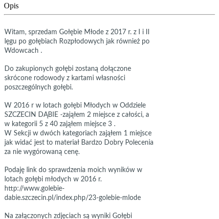
Opis
Witam, sprzedam Gołębie Młode z 2017 r. z I i II
lęgu po gołębiach Rozpłodowych jak również po
Wdowcach .
Do zakupionych gołębi zostaną dołączone
skrócone rodowody z kartami własności
poszczególnych gołębi.
W 2016 r w lotach gołębi Młodych w Oddziele
SZCZECIN DĄBIE -zająłem 2 miejsce z całości, a
w kategorii 5 z 40 zająłem miejsce 3 .
W Sekcji w dwóch kategoriach zająłem 1 miejsce
jak widać jest to materiał Bardzo Dobry Polecenia
za nie wygórowaną cenę.
Podaję link do sprawdzenia moich wyników w
lotach gołębi młodych w 2016 r.
http://www.golebie-
dabie.szczecin.pl/index.php/23-golebie-mlode
Na załączonych zdjęciach są wyniki Gołębi