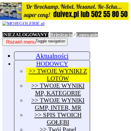
[NIEZALOGOWANY]
Rejestracja
/
Logowanie
Rozwiń menu
Toggle navigation
Aktualności
HODOWCY
>> TWOJE WYNIKI Z
LOTÓW
>> TWOJE WYNIKI
MP, KATEGORIE
>> TWOJE WYNIKI
GMP, INTER, MR
>> SPIS TWOICH
GOŁĘBI
>> Twój Panel