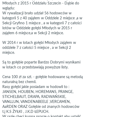
Młodych z 2015 r Oddziału Szczecin - Dąbie do
wglądu:
W rywalizacji brało udział 56 hodowców w
kategorii 5 z 40 zająłem w Oddziele 2 miejsce ,a w
Sekcji Gryfino 1 miejsce , a w kategorii 7 z całości
lotów w Oddziele gołębi Młodych w 2015 r
zająłem 6 miejsce,a w Sekcji 2 miejsce.
W 2014 r w lotach gołębi Młodych zająłem w
oddziele 7 z całości 5 miejsce , a w Sekcji 2
miejsce.
Są to gołębie poparte Bardzo Dobrymi wynikami
w lotach co przedstawiają powyższe listy.
Cena 100 zł za szt. - gołębie hodowane są metodą
naturalną bez chemii.
Rasy gołębi jakie posiadam w hodowli to :
JANSEN, HOUBEN, HOREMANS, PRANGE,
STICHELBAUT, DRAPA, RADWAŃSKIE,
VANLLUN, VANDENABEELE ,VERCAMEN,
AaRDEN ORAZ Gołębie od znanych hodowców
t.j K.S ŻYŁKI , J.K.D ŁEPUCH.
W razie chęci kupna proszę o kontakt aby ustalić