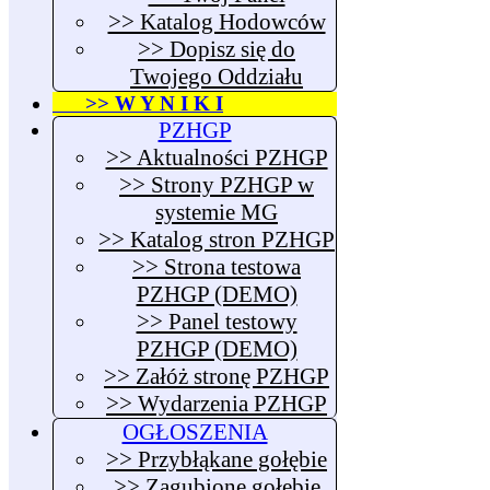
>> Katalog Hodowców
>> Dopisz się do
Twojego Oddziału
>> W Y N I K I
PZHGP
>> Aktualności PZHGP
>> Strony PZHGP w
systemie MG
>> Katalog stron PZHGP
>> Strona testowa
PZHGP (DEMO)
>> Panel testowy
PZHGP (DEMO)
>> Załóż stronę PZHGP
>> Wydarzenia PZHGP
OGŁOSZENIA
>> Przybłąkane gołębie
>> Zagubione gołębie