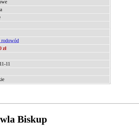
owe
a
e
 rodowód
0 zł
11-11
kie
wla Biskup