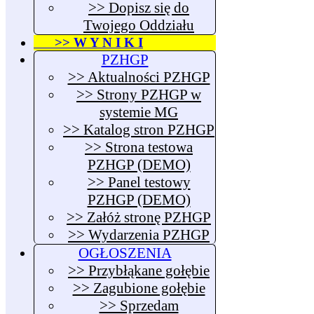
>> Dopisz się do
Twojego Oddziału
>> W Y N I K I
PZHGP
>> Aktualności PZHGP
>> Strony PZHGP w
systemie MG
>> Katalog stron PZHGP
>> Strona testowa
PZHGP (DEMO)
>> Panel testowy
PZHGP (DEMO)
>> Załóż stronę PZHGP
>> Wydarzenia PZHGP
OGŁOSZENIA
>> Przybłąkane gołębie
>> Zagubione gołębie
>> Sprzedam