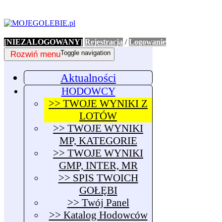
[NIEZALOGOWANY]
Rejestracja
/
Logowanie
Rozwiń menu
Toggle navigation
Aktualności
HODOWCY
>> TWOJE WYNIKI Z
LOTÓW
>> TWOJE WYNIKI
MP, KATEGORIE
>> TWOJE WYNIKI
GMP, INTER, MR
>> SPIS TWOICH
GOŁĘBI
>> Twój Panel
>> Katalog Hodowców