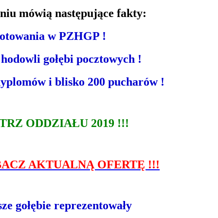
iu mówią następujące fakty:
 lotowania w PZHGP !
 hodowli gołębi pocztowych !
 dyplomów
i blisko 200 pucharów !
RZ ODDZIAŁU 2019 !!!
BACZ AKTUALNĄ OFERTĘ !!!
sze gołębie reprezentowały