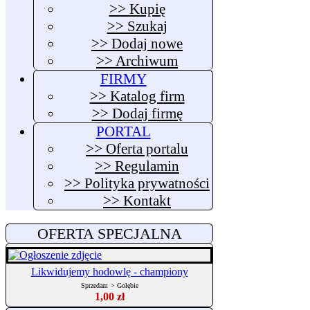
>> Kupię
>> Szukaj
>> Dodaj nowe
>> Archiwum
FIRMY
>> Katalog firm
>> Dodaj firmę
PORTAL
>> Oferta portalu
>> Regulamin
>> Polityka prywatności
>> Kontakt
OFERTA SPECJALNA
Likwidujemy hodowlę - championy
Sprzedam
>
Gołębie
1,00 zł