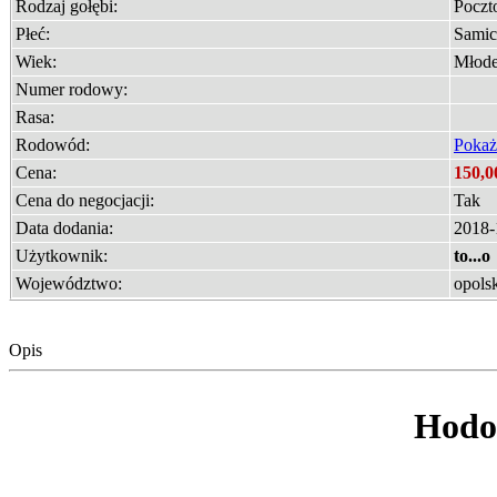
Rodzaj gołębi:
Poczt
Płeć:
Samic
Wiek:
Młod
Numer rodowy:
Rasa:
Rodowód:
Pokaż
Cena:
150,0
Cena do negocjacji:
Tak
Data dodania:
2018-
Użytkownik:
to...o
Województwo:
opols
Opis
Hodo