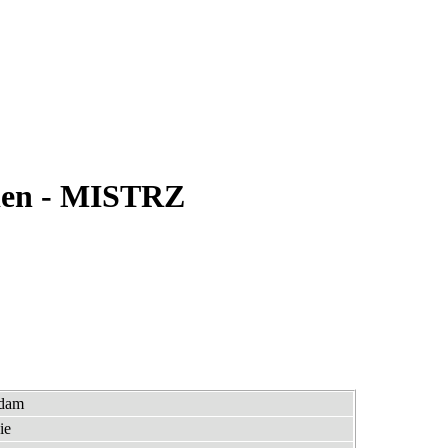
den - MISTRZ
edam
ie