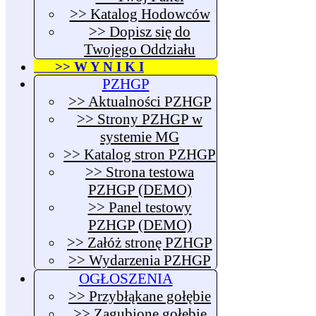
>> Katalog Hodowców
>> Dopisz się do
Twojego Oddziału
>> W Y N I K I
PZHGP
>> Aktualności PZHGP
>> Strony PZHGP w
systemie MG
>> Katalog stron PZHGP
>> Strona testowa
PZHGP (DEMO)
>> Panel testowy
PZHGP (DEMO)
>> Załóż stronę PZHGP
>> Wydarzenia PZHGP
OGŁOSZENIA
>> Przybłąkane gołębie
>> Zagubione gołębie