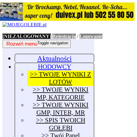
[NIEZALOGOWANY]
Rejestracja
/
Logowanie
Rozwiń menu
Toggle navigation
Aktualności
HODOWCY
>> TWOJE WYNIKI Z
LOTÓW
>> TWOJE WYNIKI
MP, KATEGORIE
>> TWOJE WYNIKI
GMP, INTER, MR
>> SPIS TWOICH
GOŁĘBI
>> Twój Panel