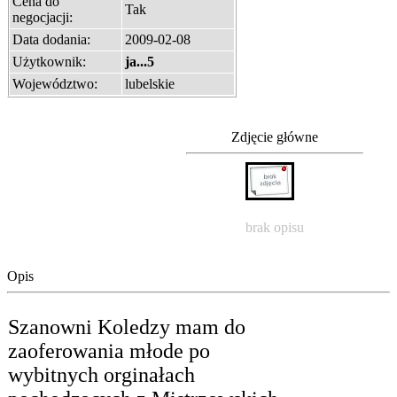
Cena do
Tak
negocjacji:
Data dodania:
2009-02-08
Użytkownik:
ja...5
Województwo:
lubelskie
Zdjęcie główne
brak opisu
Opis
Szanowni Koledzy mam do
zaoferowania młode po
wybitnych orginałach