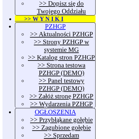
>> Dopisz się do
Twojego Oddziału
>> W Y N I K I
PZHGP
>> Aktualności PZHGP
>> Strony PZHGP w
systemie MG
>> Katalog stron PZHGP
>> Strona testowa
PZHGP (DEMO)
>> Panel testowy
PZHGP (DEMO)
>> Załóż stronę PZHGP
>> Wydarzenia PZHGP
OGŁOSZENIA
>> Przybłąkane gołębie
>> Zagubione gołębie
>> Sprzedam