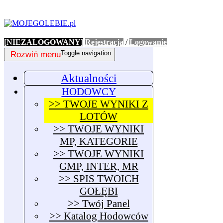
[NIEZALOGOWANY]
Rejestracja
/
Logowanie
Rozwiń menu
Toggle navigation
Aktualności
HODOWCY
>> TWOJE WYNIKI Z
LOTÓW
>> TWOJE WYNIKI
MP, KATEGORIE
>> TWOJE WYNIKI
GMP, INTER, MR
>> SPIS TWOICH
GOŁĘBI
>> Twój Panel
>> Katalog Hodowców