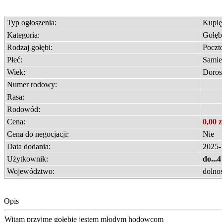
Typ ogłoszenia:
Kupię
Kategoria:
Gołęb
Rodzaj gołębi:
Poczt
Płeć:
Samie
Wiek:
Doros
Numer rodowy:
Rasa:
Rodowód:
Cena:
0,00 z
Cena do negocjacji:
Nie
Data dodania:
2025-
Użytkownik:
do...4
Województwo:
dolnoś
Opis
Witam przyjmę gołebie jestem młodym hodowcom