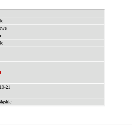
ie
owe
c
łe
ł
10-21
ląskie