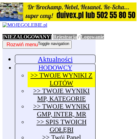
[NIEZALOGOWANY]
Rejestracja
/
Logowanie
Rozwiń menu
Toggle navigation
Aktualności
HODOWCY
>> TWOJE WYNIKI Z
LOTÓW
>> TWOJE WYNIKI
MP, KATEGORIE
>> TWOJE WYNIKI
GMP, INTER, MR
>> SPIS TWOICH
GOŁĘBI
>> Twój Panel