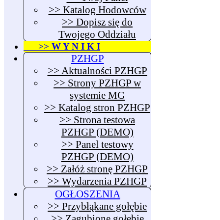
>> Katalog Hodowców
>> Dopisz się do
Twojego Oddziału
>> W Y N I K I
PZHGP
>> Aktualności PZHGP
>> Strony PZHGP w
systemie MG
>> Katalog stron PZHGP
>> Strona testowa
PZHGP (DEMO)
>> Panel testowy
PZHGP (DEMO)
>> Załóż stronę PZHGP
>> Wydarzenia PZHGP
OGŁOSZENIA
>> Przybłąkane gołębie
>> Zagubione gołębie