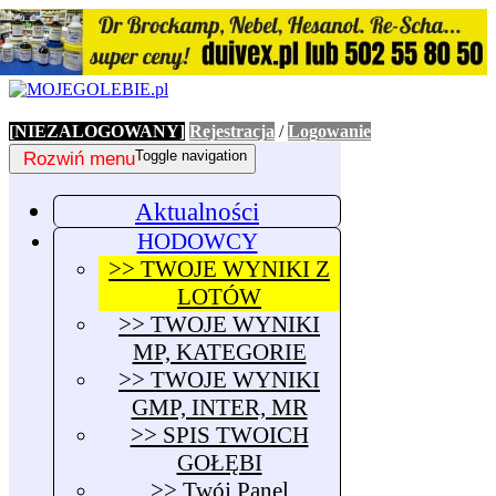
[NIEZALOGOWANY]
Rejestracja
/
Logowanie
Rozwiń menu
Toggle navigation
Aktualności
HODOWCY
>> TWOJE WYNIKI Z
LOTÓW
>> TWOJE WYNIKI
MP, KATEGORIE
>> TWOJE WYNIKI
GMP, INTER, MR
>> SPIS TWOICH
GOŁĘBI
>> Twój Panel