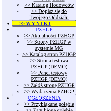
>> Katalog Hodowców
>> Dopisz się do
Twojego Oddziału
>> W Y N I K I
PZHGP
>> Aktualności PZHGP
>> Strony PZHGP w
systemie MG
>> Katalog stron PZHGP
>> Strona testowa
PZHGP (DEMO)
>> Panel testowy
PZHGP (DEMO)
>> Załóż stronę PZHGP
>> Wydarzenia PZHGP
OGŁOSZENIA
>> Przybłąkane gołębie
>> Zagubione gołębie