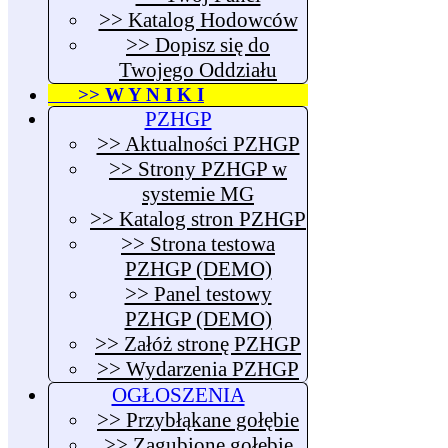
>> Katalog Hodowców
>> Dopisz się do
Twojego Oddziału
>> W Y N I K I
PZHGP
>> Aktualności PZHGP
>> Strony PZHGP w
systemie MG
>> Katalog stron PZHGP
>> Strona testowa
PZHGP (DEMO)
>> Panel testowy
PZHGP (DEMO)
>> Załóż stronę PZHGP
>> Wydarzenia PZHGP
OGŁOSZENIA
>> Przybłąkane gołębie
>> Zagubione gołębie