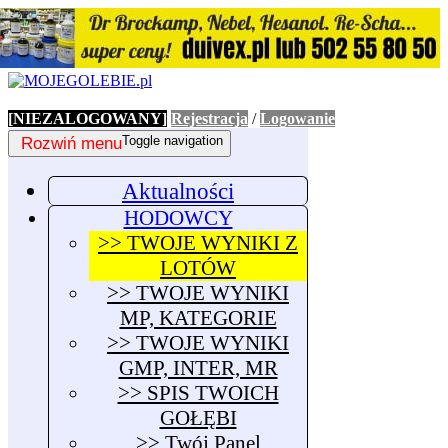
[NIEZALOGOWANY]
Rejestracja
/
Logowanie
Rozwiń menu
Toggle navigation
Aktualności
HODOWCY
>> TWOJE WYNIKI Z
LOTÓW
>> TWOJE WYNIKI
MP, KATEGORIE
>> TWOJE WYNIKI
GMP, INTER, MR
>> SPIS TWOICH
GOŁĘBI
>> Twój Panel