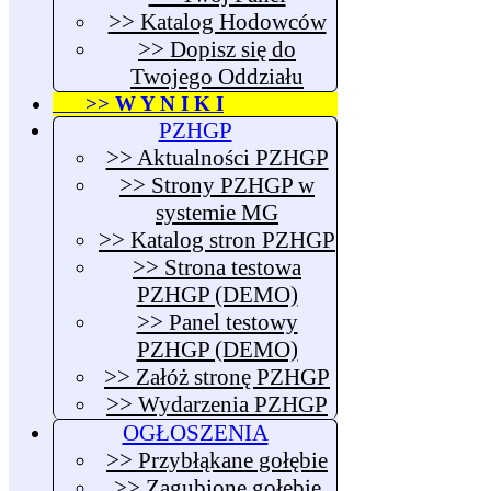
>> Katalog Hodowców
>> Dopisz się do
Twojego Oddziału
>> W Y N I K I
PZHGP
>> Aktualności PZHGP
>> Strony PZHGP w
systemie MG
>> Katalog stron PZHGP
>> Strona testowa
PZHGP (DEMO)
>> Panel testowy
PZHGP (DEMO)
>> Załóż stronę PZHGP
>> Wydarzenia PZHGP
OGŁOSZENIA
>> Przybłąkane gołębie
>> Zagubione gołębie