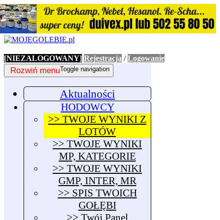
[NIEZALOGOWANY]
Rejestracja
/
Logowanie
Rozwiń menu
Toggle navigation
Aktualności
HODOWCY
>> TWOJE WYNIKI Z
LOTÓW
>> TWOJE WYNIKI
MP, KATEGORIE
>> TWOJE WYNIKI
GMP, INTER, MR
>> SPIS TWOICH
GOŁĘBI
>> Twój Panel