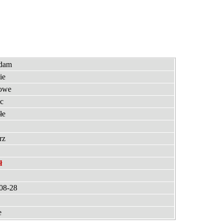
edam
ie
owe
c
łe
rz
ł
08-28
e