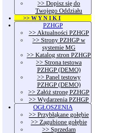
>> Dopisz się do
Twojego Oddziału
>> W Y N I K I
PZHGP
>> Aktualności PZHGP
>> Strony PZHGP w
systemie MG
>> Katalog stron PZHGP
>> Strona testowa
PZHGP (DEMO)
>> Panel testowy
PZHGP (DEMO)
>> Załóż stronę PZHGP
>> Wydarzenia PZHGP
OGŁOSZENIA
>> Przybłąkane gołębie
>> Zagubione gołębie
>> Sprzedam