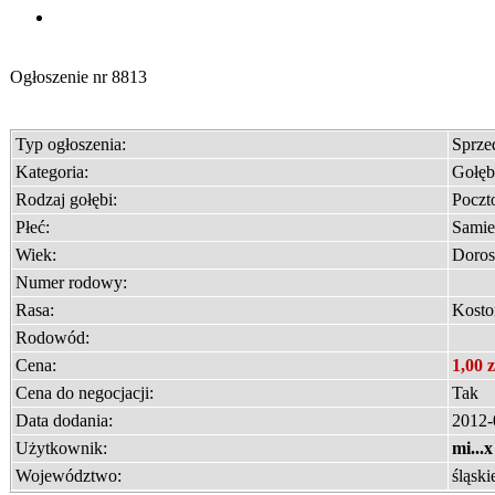
Ogłoszenie nr
8813
Typ ogłoszenia:
Sprz
Kategoria:
Gołęb
Rodzaj gołębi:
Poczt
Płeć:
Samie
Wiek:
Doros
Numer rodowy:
Rasa:
Kosto
Rodowód:
Cena:
1,00 z
Cena do negocjacji:
Tak
Data dodania:
2012-
Użytkownik:
mi...x
Województwo:
śląski