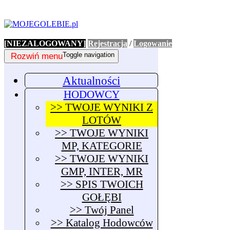
[NIEZALOGOWANY]
Rejestracja
/
Logowanie
Rozwiń menu
Toggle navigation
Aktualności
HODOWCY
>> TWOJE WYNIKI Z
LOTÓW
>> TWOJE WYNIKI
MP, KATEGORIE
>> TWOJE WYNIKI
GMP, INTER, MR
>> SPIS TWOICH
GOŁĘBI
>> Twój Panel
>> Katalog Hodowców