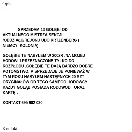
Opis
SPRZEDAM 13 GOŁĘBI OD
AKTUALNEGO MISTRZA SEKCJI
/ODDZIAŁU/REJONU UDO KRTZENBERG (
NIEMCY- KOLONIA)
GOŁĘBIE TE NABYŁEM W 2002R .NA MOJEJ
HODOWLI PRZEZNACZONE TYLKO DO
ROZPŁODU .GOŁĘBIE TE DAJĄ BARDZO DOBRE
POTOMSTWO, A SPRZEDAJE JE PONIEWAŻ W
TYM ROKU NABYŁEM NASTĘPNYCH 20 SZT
ORYGINAŁÓW OD TEGO SAMEGO HODOWCY.
KAŻDY GOŁĄB POSIADA RODOWÓD ORAZ
KARTĘ .
KONTAKT:695 902 030
Kontakt