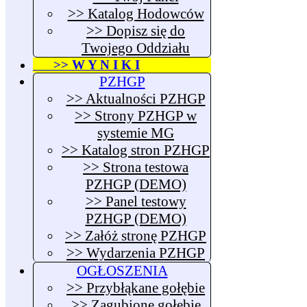
>> Katalog Hodowców
>> Dopisz się do
Twojego Oddziału
>> W Y N I K I
PZHGP
>> Aktualności PZHGP
>> Strony PZHGP w
systemie MG
>> Katalog stron PZHGP
>> Strona testowa
PZHGP (DEMO)
>> Panel testowy
PZHGP (DEMO)
>> Załóż stronę PZHGP
>> Wydarzenia PZHGP
OGŁOSZENIA
>> Przybłąkane gołębie
>> Zagubione gołębie