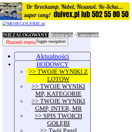
[NIEZALOGOWANY]
Rejestracja
/
Logowanie
Rozwiń menu
Toggle navigation
Aktualności
HODOWCY
>> TWOJE WYNIKI Z
LOTÓW
>> TWOJE WYNIKI
MP, KATEGORIE
>> TWOJE WYNIKI
GMP, INTER, MR
>> SPIS TWOICH
GOŁĘBI
>> Twój Panel