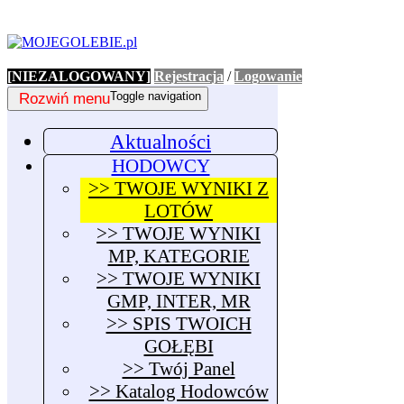
[NIEZALOGOWANY]
Rejestracja
/
Logowanie
Rozwiń menu
Toggle navigation
Aktualności
HODOWCY
>> TWOJE WYNIKI Z
LOTÓW
>> TWOJE WYNIKI
MP, KATEGORIE
>> TWOJE WYNIKI
GMP, INTER, MR
>> SPIS TWOICH
GOŁĘBI
>> Twój Panel
>> Katalog Hodowców