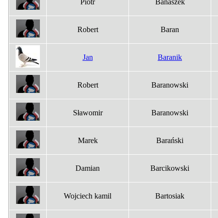
Piotr
Banaszek
Robert
Baran
Jan
Baranik
Robert
Baranowski
Sławomir
Baranowski
Marek
Barański
Damian
Barcikowski
Wojciech kamil
Bartosiak