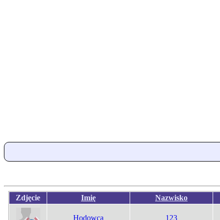
Zdjęcie
Imię
Nazwisko
Hodowca
123