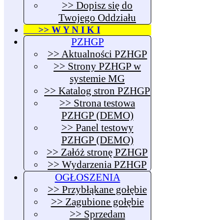
>> Dopisz się do
Twojego Oddziału
>> W Y N I K I
PZHGP
>> Aktualności PZHGP
>> Strony PZHGP w
systemie MG
>> Katalog stron PZHGP
>> Strona testowa
PZHGP (DEMO)
>> Panel testowy
PZHGP (DEMO)
>> Załóż stronę PZHGP
>> Wydarzenia PZHGP
OGŁOSZENIA
>> Przybłąkane gołębie
>> Zagubione gołębie
>> Sprzedam