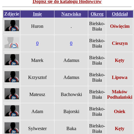
Dopisz się do katalogu Hodowców
Zdjęcie
Imię
Nazwisko
Okręg
Oddział
Bielsko-
Huron
.
Oświęcim
Biała
Bielsko-
0
0
Cieszyn
Biała
Bielsko-
Marek
Adamus
Kęty
Biała
Bielsko-
Krzysztof
Adamus
Lipowa
Biała
Bielsko-
Maków
Mateusz
Bachowski
Biała
Podhalański
Bielsko-
Adam
Bajorski
Osiek
Biała
Bielsko-
Sylwester
Baka
Kęty
Biała