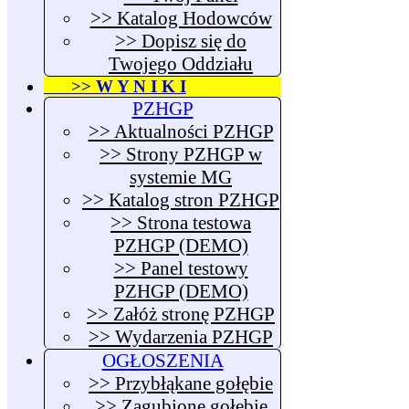
>> Katalog Hodowców
>> Dopisz się do
Twojego Oddziału
>> W Y N I K I
PZHGP
>> Aktualności PZHGP
>> Strony PZHGP w
systemie MG
>> Katalog stron PZHGP
>> Strona testowa
PZHGP (DEMO)
>> Panel testowy
PZHGP (DEMO)
>> Załóż stronę PZHGP
>> Wydarzenia PZHGP
OGŁOSZENIA
>> Przybłąkane gołębie
>> Zagubione gołębie