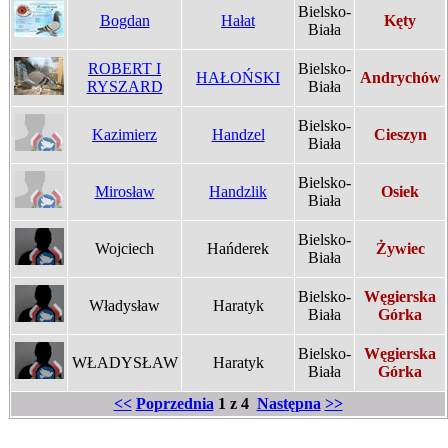
Bielsko-
Bogdan
Hałat
Kęty
Biała
ROBERT I
Bielsko-
HAŁOŃSKI
Andrychów
RYSZARD
Biała
Bielsko-
Kazimierz
Handzel
Cieszyn
Biała
Bielsko-
Mirosław
Handzlik
Osiek
Biała
Bielsko-
Wojciech
Hańderek
Żywiec
Biała
Bielsko-
Węgierska
Władysław
Haratyk
Biała
Górka
Bielsko-
Węgierska
WŁADYSŁAW
Haratyk
Biała
Górka
<<
Poprzednia
1 z 4
Następna
>>