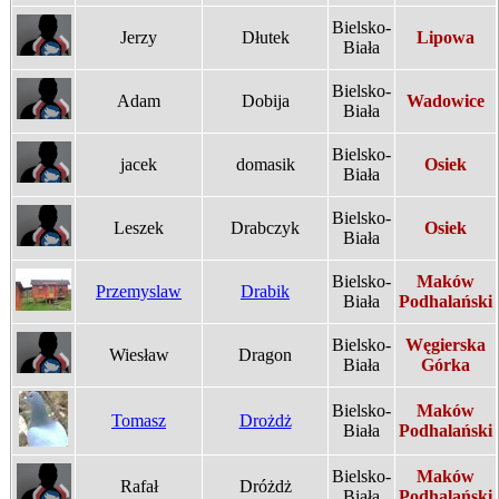
Bielsko-
Jerzy
Dłutek
Lipowa
Biała
Bielsko-
Adam
Dobija
Wadowice
Biała
Bielsko-
jacek
domasik
Osiek
Biała
Bielsko-
Leszek
Drabczyk
Osiek
Biała
Bielsko-
Maków
Przemyslaw
Drabik
Biała
Podhalański
Bielsko-
Węgierska
Wiesław
Dragon
Biała
Górka
Bielsko-
Maków
Tomasz
Drożdż
Biała
Podhalański
Bielsko-
Maków
Rafał
Dróżdż
Biała
Podhalański