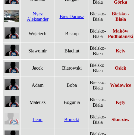
Biała
Górka
Nycz
Bielsko-
Bielsko -
Bies Dariusz
Aleksander
Biała
Biała
Bielsko-
Maków
Wojciech
Biskup
Biała
Podhalański
Bielsko-
Slawomir
Blachut
Kęty
Biała
Bielsko-
Jacek
Blarowski
Osiek
Biała
Bielsko-
Adam
Boba
Wadowice
Biała
Bielsko-
Mateusz
Bogunia
Kęty
Biała
Bielsko-
Leon
Borecki
Skoczów
Biała
Bielsko-