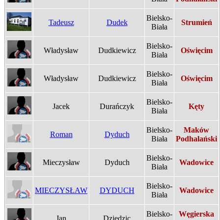
Bielsko-
Tadeusz
Dudek
Strumień
Biała
Bielsko-
Władysław
Dudkiewicz
Oświęcim
Biała
Bielsko-
Władysław
Dudkiewicz
Oświęcim
Biała
Bielsko-
Jacek
Durańczyk
Kęty
Biała
Bielsko-
Maków
Roman
Dyduch
Biała
Podhalański
Bielsko-
Mieczysław
Dyduch
Wadowice
Biała
Bielsko-
MIECZYSŁAW
DYDUCH
Wadowice
Biała
Bielsko-
Węgierska
Jan
Dziedzic