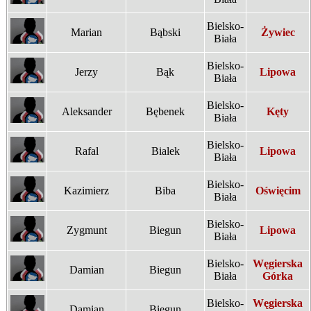
Bielsko-
Marian
Bąbski
Żywiec
Biała
Bielsko-
Jerzy
Bąk
Lipowa
Biała
Bielsko-
Aleksander
Bębenek
Kęty
Biała
Bielsko-
Rafal
Bialek
Lipowa
Biała
Bielsko-
Kazimierz
Biba
Oświęcim
Biała
Bielsko-
Zygmunt
Biegun
Lipowa
Biała
Bielsko-
Węgierska
Damian
Biegun
Biała
Górka
Bielsko-
Węgierska
Damian
Biegun