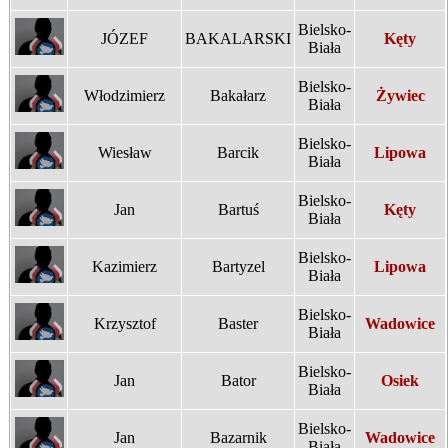
Bielsko-
JÓZEF
BAKALARSKI
Kęty
Biała
Bielsko-
Włodzimierz
Bakałarz
Żywiec
Biała
Bielsko-
Wiesław
Barcik
Lipowa
Biała
Bielsko-
Jan
Bartuś
Kęty
Biała
Bielsko-
Kazimierz
Bartyzel
Lipowa
Biała
Bielsko-
Krzysztof
Baster
Wadowice
Biała
Bielsko-
Jan
Bator
Osiek
Biała
Bielsko-
Jan
Bazarnik
Wadowice
Biała