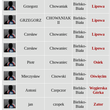
Bielsko-
Grzegorz
Chowaniak
Lipowa
Biała
CHOWANIAK
Bielsko-
GRZEGORZ
Lipowa
II
Biała
Bielsko-
Czesław
Chowaniec
Lipowa
Biała
Bielsko-
Czesław
Chowaniec
Lipowa
Biała
Bielsko-
Piotr
Chowaniec
Osiek
Biała
Bielsko-
Mieczysław
Cisowski
Oświęcim
Biała
Bielsko-
Węgierska
Antoni
Czepczor
Biała
Górka
Bielsko-
jan
czopek
Zator
Biała