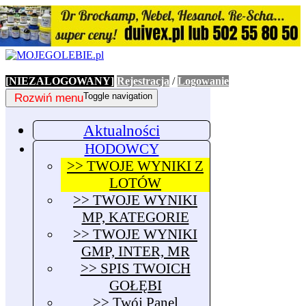
[NIEZALOGOWANY]
Rejestracja
/
Logowanie
Rozwiń menu
Toggle navigation
Aktualności
HODOWCY
>> TWOJE WYNIKI Z
LOTÓW
>> TWOJE WYNIKI
MP, KATEGORIE
>> TWOJE WYNIKI
GMP, INTER, MR
>> SPIS TWOICH
GOŁĘBI
>> Twój Panel