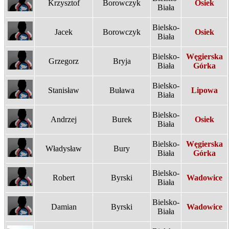
Krzysztof
Borowczyk
Osiek
Biała
Bielsko-
Jacek
Borowczyk
Osiek
Biała
Bielsko-
Węgierska
Grzegorz
Bryja
Biała
Górka
Bielsko-
Stanisław
Buława
Lipowa
Biała
Bielsko-
Andrzej
Burek
Osiek
Biała
Bielsko-
Węgierska
Władysław
Bury
Biała
Górka
Bielsko-
Robert
Byrski
Wadowice
Biała
Bielsko-
Damian
Byrski
Wadowice
Biała