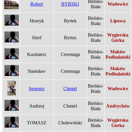
Bielsko-
Robert
BYRSKI
Wadowice
Biała
Bielsko-
Henryk
Byrtek
Lipowa
Biała
Bielsko-
Węgierska
Józef
Byrtus
Biała
Górka
Bielsko-
Maków
Kazimierz
Ceremuga
Biała
Podhalański
Bielsko-
Maków
Stanisław
Ceremuga
Biała
Podhalański
Bielsko-
Ireneusz
Chmiel
Wadowice
Biała
Bielsko-
Andrzej
Chmiel
Andrychów
Biała
Bielsko-
Węgierska
TOMASZ
Cholewiński
Biała
Górka