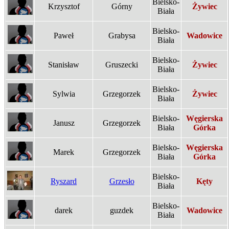
Bielsko-
Krzysztof
Górny
Żywiec
Biała
Bielsko-
Paweł
Grabysa
Wadowice
Biała
Bielsko-
Stanisław
Gruszecki
Żywiec
Biała
Bielsko-
Sylwia
Grzegorzek
Żywiec
Biała
Bielsko-
Węgierska
Janusz
Grzegorzek
Biała
Górka
Bielsko-
Węgierska
Marek
Grzegorzek
Biała
Górka
Bielsko-
Ryszard
Grzesło
Kęty
Biała
Bielsko-
darek
guzdek
Wadowice
Biała