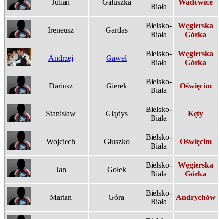
Julian
Gałuszka
Wadowice
Biała
Bielsko-
Węgierska
Ireneusz
Gardas
Biała
Górka
Bielsko-
Węgierska
Andrzej
Gaweł
Biała
Górka
Bielsko-
Dariusz
Gierek
Oświęcim
Biała
Bielsko-
Stanisław
Glądys
Kęty
Biała
Bielsko-
Wojciech
Głuszko
Oświęcim
Biała
Bielsko-
Węgierska
Jan
Gołek
Biała
Górka
Bielsko-
Marian
Góra
Andrychów
Biała