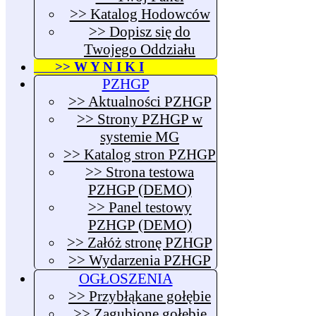
>> Katalog Hodowców
>> Dopisz się do
Twojego Oddziału
>> W Y N I K I
PZHGP
>> Aktualności PZHGP
>> Strony PZHGP w
systemie MG
>> Katalog stron PZHGP
>> Strona testowa
PZHGP (DEMO)
>> Panel testowy
PZHGP (DEMO)
>> Załóż stronę PZHGP
>> Wydarzenia PZHGP
OGŁOSZENIA
>> Przybłąkane gołębie
>> Zagubione gołębie