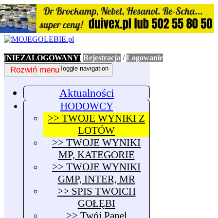
[NIEZALOGOWANY]
Rejestracja
/
Logowanie
Rozwiń menu
Toggle navigation
Aktualności
HODOWCY
>> TWOJE WYNIKI Z
LOTÓW
>> TWOJE WYNIKI
MP, KATEGORIE
>> TWOJE WYNIKI
GMP, INTER, MR
>> SPIS TWOICH
GOŁĘBI
>> Twój Panel