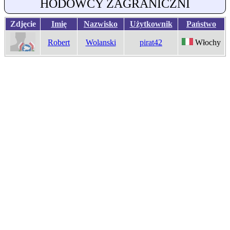
HODOWCY ZAGRANICZNI
Zdjęcie
Imię
Nazwisko
Użytkownik
Państwo
Robert
Wolanski
pirat42
Włochy