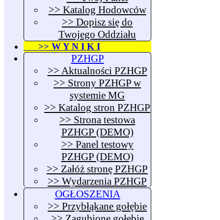
>> Katalog Hodowców
>> Dopisz się do
Twojego Oddziału
>> W Y N I K I
PZHGP
>> Aktualności PZHGP
>> Strony PZHGP w
systemie MG
>> Katalog stron PZHGP
>> Strona testowa
PZHGP (DEMO)
>> Panel testowy
PZHGP (DEMO)
>> Załóż stronę PZHGP
>> Wydarzenia PZHGP
OGŁOSZENIA
>> Przybłąkane gołębie
>> Zagubione gołębie