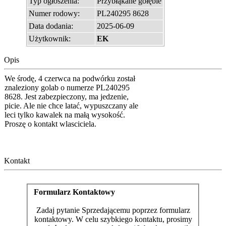
Typ ogłoszenia:
Przybłąkane gołębie
Numer rodowy:
PL240295 8628
Data dodania:
2025-06-09
Użytkownik:
EK
Opis
We środę, 4 czerwca na podwórku został
znaleziony golab o numerze PL240295
8628. Jest zabezpieczony, ma jedzenie,
picie. Ale nie chce latać, wypuszczany ale
leci tylko kawalek na małą wysokość.
Proszę o kontakt wlasciciela.
Kontakt
Formularz Kontaktowy
Zadaj pytanie Sprzedającemu poprzez formularz
kontaktowy. W celu szybkiego kontaktu, prosimy