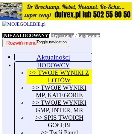
[NIEZALOGOWANY]
Rejestracja
/
Logowanie
Rozwiń menu
Toggle navigation
Aktualności
HODOWCY
>> TWOJE WYNIKI Z
LOTÓW
>> TWOJE WYNIKI
MP, KATEGORIE
>> TWOJE WYNIKI
GMP, INTER, MR
>> SPIS TWOICH
GOŁĘBI
>> Twój Panel