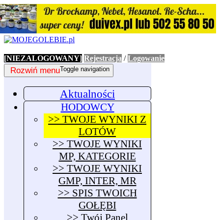
[NIEZALOGOWANY]
Rejestracja
/
Logowanie
Rozwiń menu
Toggle navigation
Aktualności
HODOWCY
>> TWOJE WYNIKI Z
LOTÓW
>> TWOJE WYNIKI
MP, KATEGORIE
>> TWOJE WYNIKI
GMP, INTER, MR
>> SPIS TWOICH
GOŁĘBI
>> Twój Panel