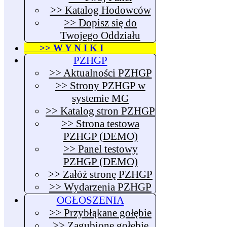
>> Katalog Hodowców
>> Dopisz się do
Twojego Oddziału
>> W Y N I K I
PZHGP
>> Aktualności PZHGP
>> Strony PZHGP w
systemie MG
>> Katalog stron PZHGP
>> Strona testowa
PZHGP (DEMO)
>> Panel testowy
PZHGP (DEMO)
>> Załóż stronę PZHGP
>> Wydarzenia PZHGP
OGŁOSZENIA
>> Przybłąkane gołębie
>> Zagubione gołębie