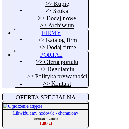
>> Kupię
>> Szukaj
>> Dodaj nowe
>> Archiwum
FIRMY
>> Katalog firm
>> Dodaj firmę
PORTAL
>> Oferta portalu
>> Regulamin
>> Polityka prywatności
>> Kontakt
OFERTA SPECJALNA
Likwidujemy hodowlę - championy
Sprzedam
>
Gołębie
1,00 zł