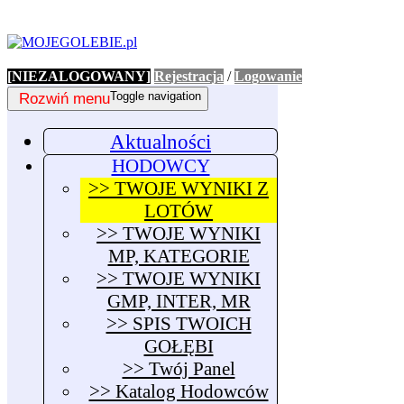
[NIEZALOGOWANY]
Rejestracja
/
Logowanie
Rozwiń menu
Toggle navigation
Aktualności
HODOWCY
>> TWOJE WYNIKI Z
LOTÓW
>> TWOJE WYNIKI
MP, KATEGORIE
>> TWOJE WYNIKI
GMP, INTER, MR
>> SPIS TWOICH
GOŁĘBI
>> Twój Panel
>> Katalog Hodowców