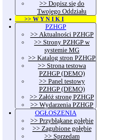
>> Dopisz się do
Twojego Oddziału
>> W Y N I K I
PZHGP
>> Aktualności PZHGP
>> Strony PZHGP w
systemie MG
>> Katalog stron PZHGP
>> Strona testowa
PZHGP (DEMO)
>> Panel testowy
PZHGP (DEMO)
>> Załóż stronę PZHGP
>> Wydarzenia PZHGP
OGŁOSZENIA
>> Przybłąkane gołębie
>> Zagubione gołębie
>> Sprzedam