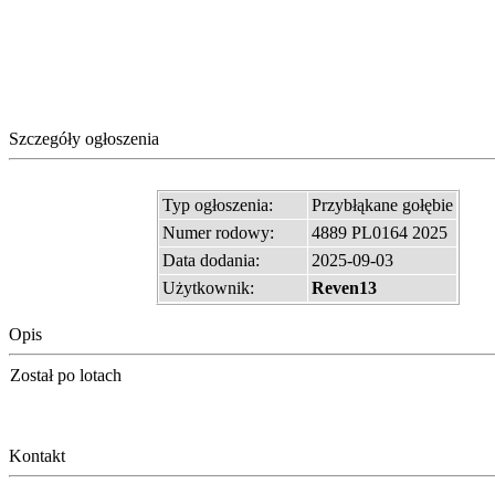
Szczegóły ogłoszenia
Typ ogłoszenia:
Przybłąkane gołębie
Numer rodowy:
4889 PL0164 2025
Data dodania:
2025-09-03
Użytkownik:
Reven13
Opis
Został po lotach
Kontakt