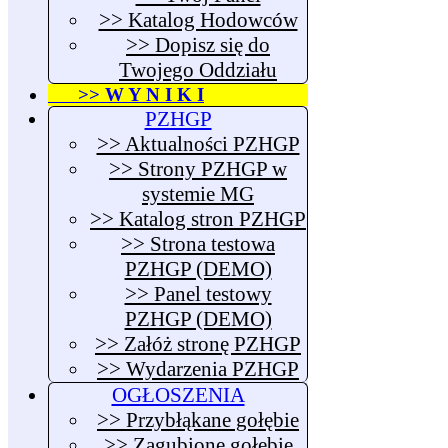
>> Katalog Hodowców
>> Dopisz się do
Twojego Oddziału
>> W Y N I K I
PZHGP
>> Aktualności PZHGP
>> Strony PZHGP w
systemie MG
>> Katalog stron PZHGP
>> Strona testowa
PZHGP (DEMO)
>> Panel testowy
PZHGP (DEMO)
>> Załóż stronę PZHGP
>> Wydarzenia PZHGP
OGŁOSZENIA
>> Przybłąkane gołębie
>> Zagubione gołębie