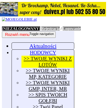
[NIEZALOGOWANY]
Rejestracja
/
Logowanie
Rozwiń menu
Toggle navigation
Aktualności
HODOWCY
>> TWOJE WYNIKI Z
LOTÓW
>> TWOJE WYNIKI
MP, KATEGORIE
>> TWOJE WYNIKI
GMP, INTER, MR
>> SPIS TWOICH
GOŁĘBI
>> Twój Panel