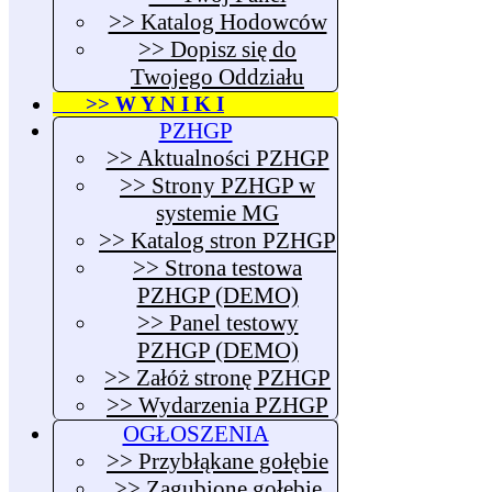
>> Katalog Hodowców
>> Dopisz się do
Twojego Oddziału
>> W Y N I K I
PZHGP
>> Aktualności PZHGP
>> Strony PZHGP w
systemie MG
>> Katalog stron PZHGP
>> Strona testowa
PZHGP (DEMO)
>> Panel testowy
PZHGP (DEMO)
>> Załóż stronę PZHGP
>> Wydarzenia PZHGP
OGŁOSZENIA
>> Przybłąkane gołębie
>> Zagubione gołębie