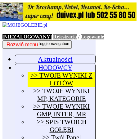
[NIEZALOGOWANY]
Rejestracja
/
Logowanie
Rozwiń menu
Toggle navigation
Aktualności
HODOWCY
>> TWOJE WYNIKI Z
LOTÓW
>> TWOJE WYNIKI
MP, KATEGORIE
>> TWOJE WYNIKI
GMP, INTER, MR
>> SPIS TWOICH
GOŁĘBI
>> Twój Panel