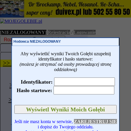
[NIEZALOGOWANY]
Rejestracja
/
Logowanie
Rozwiń menu
Toggle navigation
Hodowca NIEZALOGOWANY
Aktualności
Aby wyświetlić wyniki Twoich Gołębi uzupełnij
HODOWCY
identyfikator i hasło startowe:
>> TWOJE WYNIKI Z LOTÓW
(możesz je otrzymać od osoby prowadzącej stronę
>> TWOJE WYNIKI MP,
oddziałową)
KATEGORIE
Identyfikator:
>> TWOJE WYNIKI GMP,
Hasło startowe:
INTER, MR
>> SPIS TWOICH GOŁĘBI
>> Twój Panel
>> Katalog Hodowców
>> Dopisz się do Twojego
Jeśli nie masz konta w serwisie,
ZAREJESTRUJ SIĘ
i dopisz do Twojego oddziału.
Oddziału