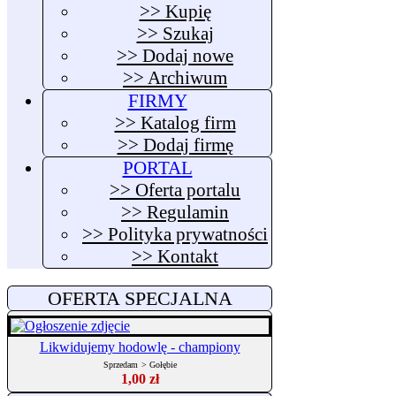
>> Kupię
>> Szukaj
>> Dodaj nowe
>> Archiwum
FIRMY
>> Katalog firm
>> Dodaj firmę
PORTAL
>> Oferta portalu
>> Regulamin
>> Polityka prywatności
>> Kontakt
OFERTA SPECJALNA
Likwidujemy hodowlę - championy
Sprzedam
>
Gołębie
1,00 zł