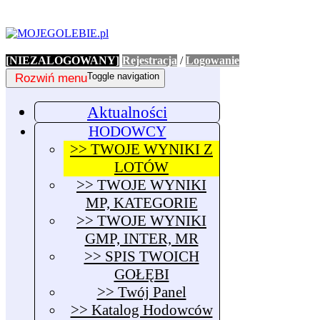
[NIEZALOGOWANY]
Rejestracja
/
Logowanie
Rozwiń menu
Toggle navigation
Aktualności
HODOWCY
>> TWOJE WYNIKI Z
LOTÓW
>> TWOJE WYNIKI
MP, KATEGORIE
>> TWOJE WYNIKI
GMP, INTER, MR
>> SPIS TWOICH
GOŁĘBI
>> Twój Panel
>> Katalog Hodowców