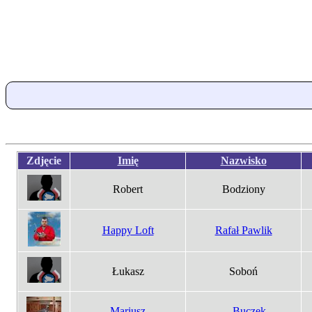
Zdjęcie
Imię
Nazwisko
Robert
Bodziony
Happy Loft
Rafał Pawlik
Łukasz
Soboń
Mariusz
....Buczek