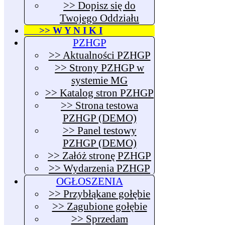
>> Dopisz się do
Twojego Oddziału
>> W Y N I K I
PZHGP
>> Aktualności PZHGP
>> Strony PZHGP w
systemie MG
>> Katalog stron PZHGP
>> Strona testowa
PZHGP (DEMO)
>> Panel testowy
PZHGP (DEMO)
>> Załóż stronę PZHGP
>> Wydarzenia PZHGP
OGŁOSZENIA
>> Przybłąkane gołębie
>> Zagubione gołębie
>> Sprzedam