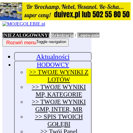
[NIEZALOGOWANY]
Rejestracja
/
Logowanie
Rozwiń menu
Toggle navigation
Aktualności
HODOWCY
>> TWOJE WYNIKI Z
LOTÓW
>> TWOJE WYNIKI
MP, KATEGORIE
>> TWOJE WYNIKI
GMP, INTER, MR
>> SPIS TWOICH
GOŁĘBI
>> Twój Panel