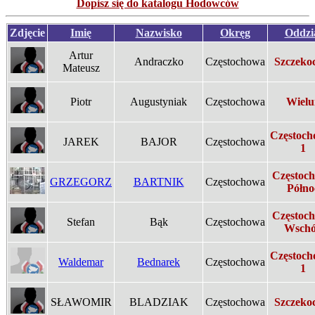
Dopisz się do katalogu Hodowców
Zdjęcie
Imię
Nazwisko
Okręg
Oddzi
Artur
Andraczko
Częstochowa
Szczeko
Mateusz
Piotr
Augustyniak
Częstochowa
Wielu
Częstoch
JAREK
BAJOR
Częstochowa
1
Częstoc
GRZEGORZ
BARTNIK
Częstochowa
Półno
Częstoc
Stefan
Bąk
Częstochowa
Wsch
Częstoch
Waldemar
Bednarek
Częstochowa
1
SŁAWOMIR
BLADZIAK
Częstochowa
Szczeko