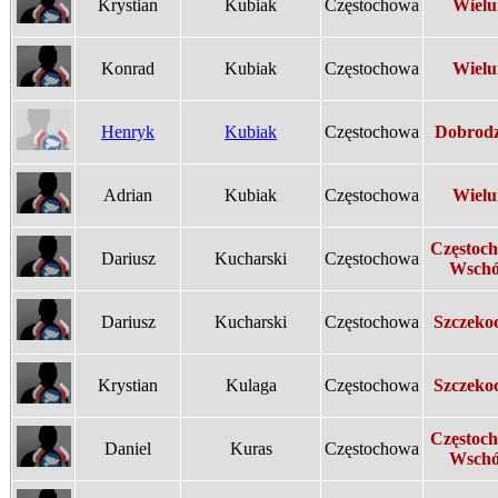
Krystian
Kubiak
Częstochowa
Wielu
Konrad
Kubiak
Częstochowa
Wielu
Henryk
Kubiak
Częstochowa
Dobrodz
Adrian
Kubiak
Częstochowa
Wielu
Częstoc
Dariusz
Kucharski
Częstochowa
Wsch
Dariusz
Kucharski
Częstochowa
Szczeko
Krystian
Kulaga
Częstochowa
Szczeko
Częstoc
Daniel
Kuras
Częstochowa
Wsch