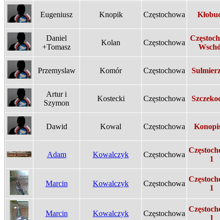
Eugeniusz
Knopik
Częstochowa
Kłobu
Daniel
Częstoc
Kolan
Częstochowa
+Tomasz
Wsch
Przemyslaw
Komór
Częstochowa
Sulmier
Artur i
Kostecki
Częstochowa
Szczeko
Szymon
Dawid
Kowal
Częstochowa
Konopi
Częstoch
Adam
Kowalczyk
Częstochowa
1
Częstoch
Marcin
Kowalczyk
Częstochowa
1
Częstoch
Marcin
Kowalczyk
Częstochowa
1