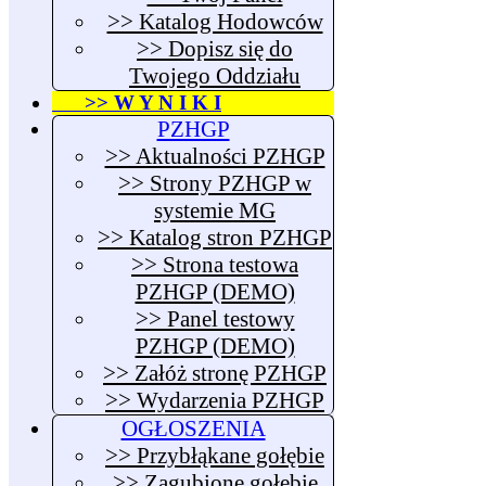
>> Katalog Hodowców
>> Dopisz się do
Twojego Oddziału
>> W Y N I K I
PZHGP
>> Aktualności PZHGP
>> Strony PZHGP w
systemie MG
>> Katalog stron PZHGP
>> Strona testowa
PZHGP (DEMO)
>> Panel testowy
PZHGP (DEMO)
>> Załóż stronę PZHGP
>> Wydarzenia PZHGP
OGŁOSZENIA
>> Przybłąkane gołębie
>> Zagubione gołębie