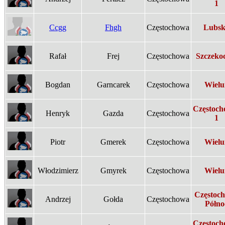
1
Ccgg
Fhgh
Częstochowa
Lubs
Rafał
Frej
Częstochowa
Szczeko
Bogdan
Garncarek
Częstochowa
Wielu
Częstoch
Henryk
Gazda
Częstochowa
1
Piotr
Gmerek
Częstochowa
Wielu
Włodzimierz
Gmyrek
Częstochowa
Wielu
Częstoc
Andrzej
Gołda
Częstochowa
Półno
Częstoch