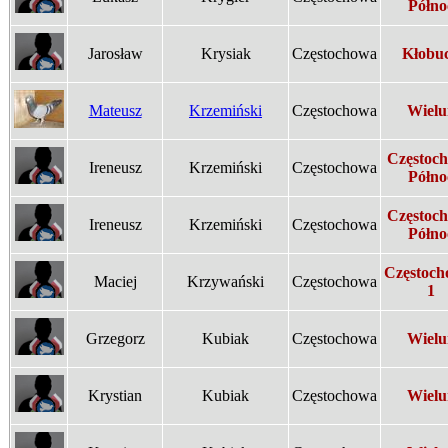
Półno
Jarosław
Krysiak
Częstochowa
Kłobu
Mateusz
Krzemiński
Częstochowa
Wielu
Częstoc
Ireneusz
Krzemiński
Częstochowa
Półno
Częstoc
Ireneusz
Krzemiński
Częstochowa
Półno
Częstoch
Maciej
Krzywański
Częstochowa
1
Grzegorz
Kubiak
Częstochowa
Wielu
Krystian
Kubiak
Częstochowa
Wielu