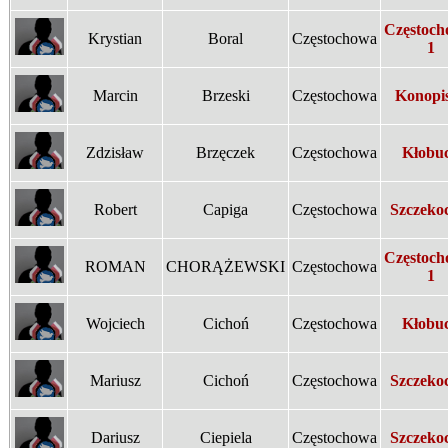
Częstoch
Krystian
Boral
Częstochowa
1
Marcin
Brzeski
Częstochowa
Konopi
Zdzisław
Brzęczek
Częstochowa
Kłobu
Robert
Capiga
Częstochowa
Szczeko
Częstoch
ROMAN
CHORĄŻEWSKI
Częstochowa
1
Wojciech
Cichoń
Częstochowa
Kłobu
Mariusz
Cichoń
Częstochowa
Szczeko
Dariusz
Ciepiela
Częstochowa
Szczeko