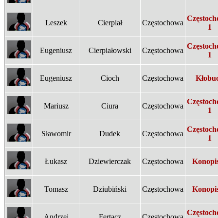
Częstoch
Leszek
Cierpiał
Częstochowa
1
Częstoch
Eugeniusz
Cierpiałowski
Częstochowa
1
Eugeniusz
Cioch
Częstochowa
Kłobu
Częstoch
Mariusz
Ciura
Częstochowa
1
Częstoch
Sławomir
Dudek
Częstochowa
1
Łukasz
Dziewierczak
Częstochowa
Konopi
Tomasz
Dziubiński
Częstochowa
Konopi
Częstoch
Andrzej
Fertacz
Częstochowa