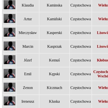
Klaudia
Kaminska
Częstochowa
Wielu
Artur
Kamiński
Częstochowa
Wielu
Mieczysław
Kasperski
Częstochowa
Lisowi
Marcin
Kasprzak
Częstochowa
Lisowi
Józef
Kemuś
Częstochowa
Kłobu
Częstoc
Emil
Kępski
Częstochowa
Wsch
Zenon
Kiczmach
Częstochowa
Wielu
Ireneusz
Kluska
Częstochowa
Wielu