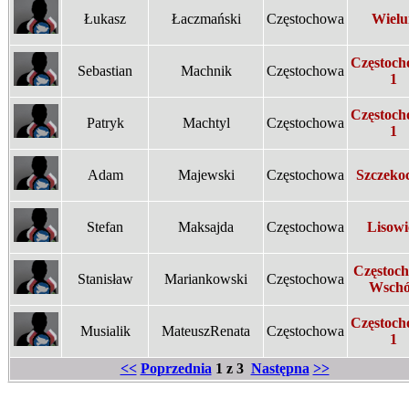
Łukasz
Łaczmański
Częstochowa
Wielu
Częstoch
Sebastian
Machnik
Częstochowa
1
Częstoch
Patryk
Machtyl
Częstochowa
1
Adam
Majewski
Częstochowa
Szczeko
Stefan
Maksajda
Częstochowa
Lisowi
Częstoc
Stanisław
Mariankowski
Częstochowa
Wsch
Częstoch
Musialik
MateuszRenata
Częstochowa
1
<<
Poprzednia
1 z 3
Następna
>>