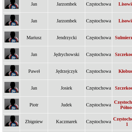
Jan
Jarzombek
Częstochowa
Lisowi
Jan
Jarzombek
Częstochowa
Lisowi
Mariusz
Jendrzycki
Częstochowa
Sulmier
Jan
Jędrychowski
Częstochowa
Szczeko
Paweł
Jędrzejczyk
Częstochowa
Kłobu
Jan
Josiek
Częstochowa
Szczeko
Częstoc
Piotr
Judek
Częstochowa
Półno
Częstoch
Zbigniew
Kaczmarek
Częstochowa
1