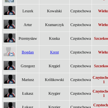
Leszek
Kowalski
Częstochowa
Wielu
Artur
Kramarczyk
Częstochowa
Wielu
Przemysław
Kraska
Częstochowa
Szczeko
Bogdan
Krent
Częstochowa
Wielu
Grzegorz
Kręgiel
Częstochowa
Szczeko
Częstoch
Mariusz
Królikowski
Częstochowa
1
Częstoch
Łukasz
Krygier
Częstochowa
1
Częstoc
Łukasz
Krygier
Częstochowa