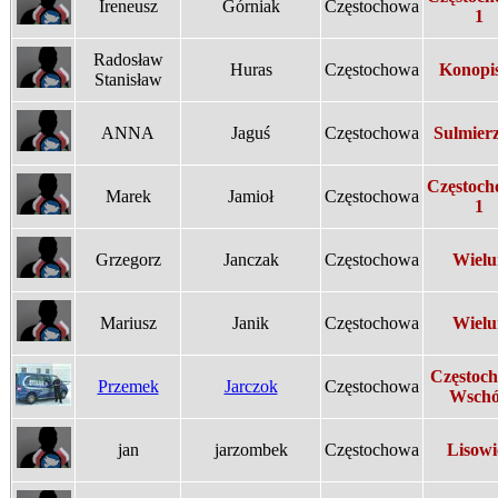
Ireneusz
Górniak
Częstochowa
1
Radosław
Huras
Częstochowa
Konopi
Stanisław
ANNA
Jaguś
Częstochowa
Sulmier
Częstoch
Marek
Jamioł
Częstochowa
1
Grzegorz
Janczak
Częstochowa
Wielu
Mariusz
Janik
Częstochowa
Wielu
Częstoc
Przemek
Jarczok
Częstochowa
Wsch
jan
jarzombek
Częstochowa
Lisowi