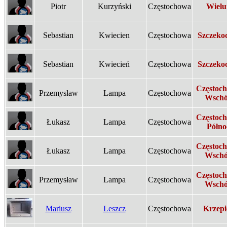
Piotr
Kurzyński
Częstochowa
Wielu
Sebastian
Kwiecien
Częstochowa
Szczeko
Sebastian
Kwiecień
Częstochowa
Szczeko
Częstoc
Przemysław
Lampa
Częstochowa
Wsch
Częstoc
Łukasz
Lampa
Częstochowa
Półno
Częstoc
Łukasz
Lampa
Częstochowa
Wsch
Częstoc
Przemysław
Lampa
Częstochowa
Wsch
Mariusz
Leszcz
Częstochowa
Krzepi