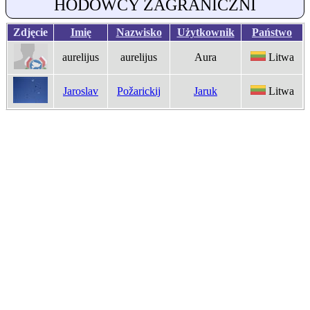
HODOWCY ZAGRANICZNI
Zdjęcie
Imię
Nazwisko
Użytkownik
Państwo
aurelijus
aurelijus
Aura
Litwa
Jaroslav
Požarickij
Jaruk
Litwa