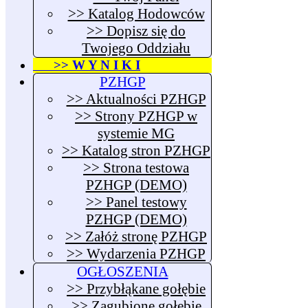
>> Katalog Hodowców
>> Dopisz się do
Twojego Oddziału
>> W Y N I K I
PZHGP
>> Aktualności PZHGP
>> Strony PZHGP w
systemie MG
>> Katalog stron PZHGP
>> Strona testowa
PZHGP (DEMO)
>> Panel testowy
PZHGP (DEMO)
>> Załóż stronę PZHGP
>> Wydarzenia PZHGP
OGŁOSZENIA
>> Przybłąkane gołębie
>> Zagubione gołębie