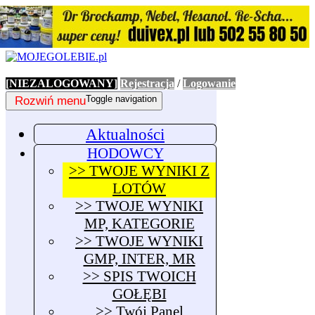
[NIEZALOGOWANY]
Rejestracja
/
Logowanie
Rozwiń menu
Toggle navigation
Aktualności
HODOWCY
>> TWOJE WYNIKI Z
LOTÓW
>> TWOJE WYNIKI
MP, KATEGORIE
>> TWOJE WYNIKI
GMP, INTER, MR
>> SPIS TWOICH
GOŁĘBI
>> Twój Panel