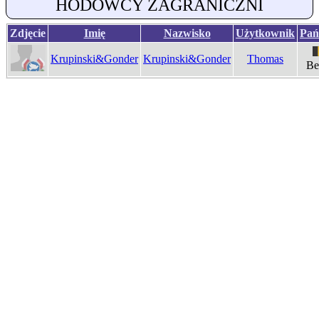
HODOWCY ZAGRANICZNI
Zdjęcie
Imię
Nazwisko
Użytkownik
Pań
Krupinski&Gonder
Krupinski&Gonder
Thomas
Be