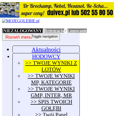
[NIEZALOGOWANY]
Rejestracja
/
Logowanie
Rozwiń menu
Toggle navigation
Aktualności
HODOWCY
>> TWOJE WYNIKI Z
LOTÓW
>> TWOJE WYNIKI
MP, KATEGORIE
>> TWOJE WYNIKI
GMP, INTER, MR
>> SPIS TWOICH
GOŁĘBI
>> Twój Panel