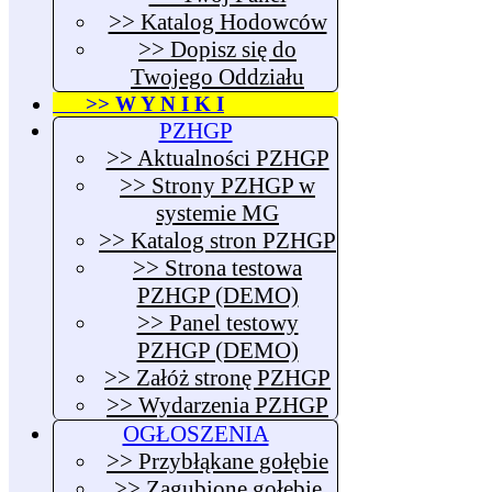
>> Katalog Hodowców
>> Dopisz się do
Twojego Oddziału
>> W Y N I K I
PZHGP
>> Aktualności PZHGP
>> Strony PZHGP w
systemie MG
>> Katalog stron PZHGP
>> Strona testowa
PZHGP (DEMO)
>> Panel testowy
PZHGP (DEMO)
>> Załóż stronę PZHGP
>> Wydarzenia PZHGP
OGŁOSZENIA
>> Przybłąkane gołębie
>> Zagubione gołębie