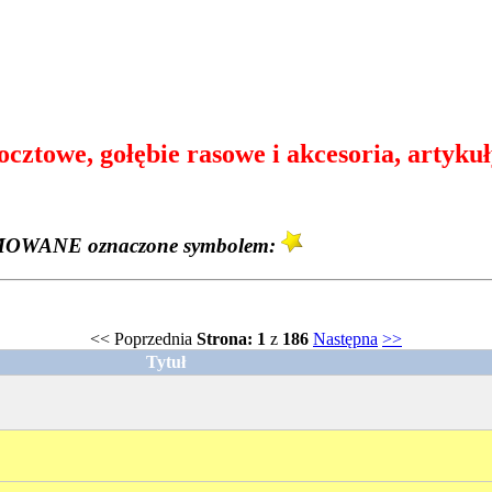
owe, gołębie rasowe i akcesoria, artykuły
PROMOWANE oznaczone symbolem:
<<
Poprzednia
Strona: 1
z
186
Następna
>>
Tytuł