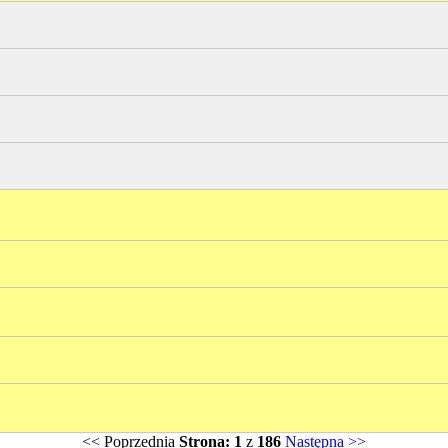
<<
Poprzednia
Strona: 1
z
186
Następna
>>