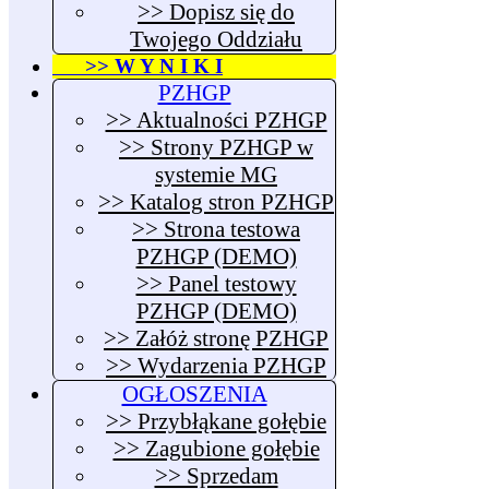
>> Dopisz się do
Twojego Oddziału
>> W Y N I K I
PZHGP
>> Aktualności PZHGP
>> Strony PZHGP w
systemie MG
>> Katalog stron PZHGP
>> Strona testowa
PZHGP (DEMO)
>> Panel testowy
PZHGP (DEMO)
>> Załóż stronę PZHGP
>> Wydarzenia PZHGP
OGŁOSZENIA
>> Przybłąkane gołębie
>> Zagubione gołębie
>> Sprzedam